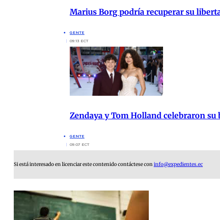
Marius Borg podría recuperar su liberta
GENTE
09:13 ECT
Zendaya y Tom Holland celebraron su b
GENTE
09:07 ECT
Si está interesado en licenciar este contenido contáctese con
info@expedientes.ec