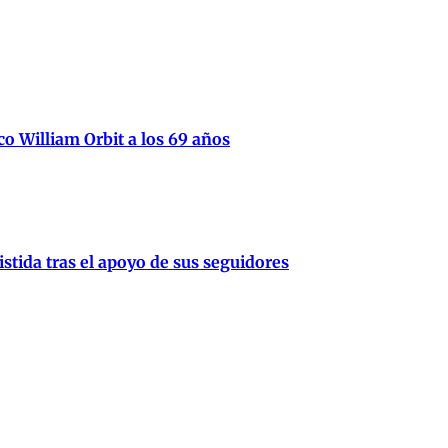
ico William Orbit a los 69 años
stida tras el apoyo de sus seguidores