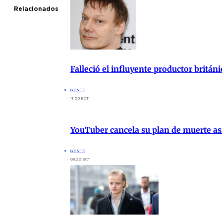
Relacionados
Falleció el influyente productor britán
GENTE
11:55 ECT
YouTuber cancela su plan de muerte asi
GENTE
09:22 ECT