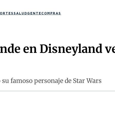
ORTES
SALUD
GENTE
COMPRAS
ende en Disneyland v
o su famoso personaje de Star Wars