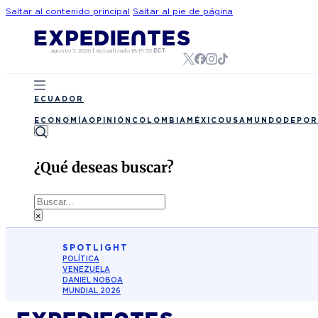
Saltar al contenido principal
Saltar al pie de página
agosto 7, 2026
|
Actualizado
18:19:52
ECT
ECUADOR
ECONOMÍA
OPINIÓN
COLOMBIA
MÉXICO
USA
MUNDO
DEPOR
¿Qué deseas buscar?
Buscar
×
SPOTLIGHT
POLÍTICA
VENEZUELA
DANIEL NOBOA
MUNDIAL 2026