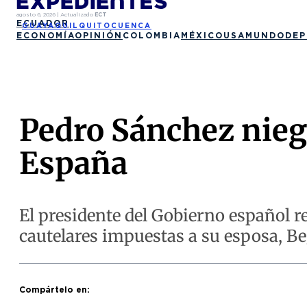
agosto 6, 2026
|
Actualizado
ECT
ECUADOR
GUAYAQUIL
QUITO
CUENCA
ECONOMÍA
OPINIÓN
COLOMBIA
MÉXICO
USA
MUNDO
DEP
Pedro Sánchez nieg
España
El presidente del Gobierno español r
cautelares impuestas a su esposa, 
Compártelo en: