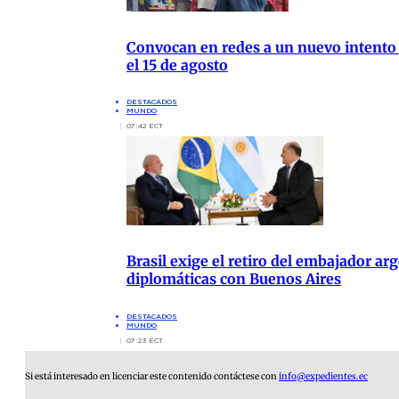
Convocan en redes a un nuevo intento
el 15 de agosto
DESTACADOS
MUNDO
07:42 ECT
Brasil exige el retiro del embajador arg
diplomáticas con Buenos Aires
DESTACADOS
MUNDO
07:23 ECT
Si está interesado en licenciar este contenido contáctese con
info@expedientes.ec