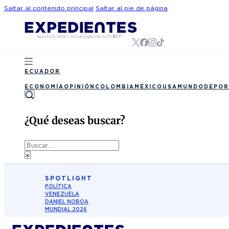
Saltar al contenido principal
Saltar al pie de página
agosto 6, 2026
|
Actualizado
06:32:15
ECT
ECUADOR
ECONOMÍA
OPINIÓN
COLOMBIA
MÉXICO
USA
MUNDO
DEPOR
¿Qué deseas buscar?
Buscar
×
SPOTLIGHT
POLÍTICA
VENEZUELA
DANIEL NOBOA
MUNDIAL 2026