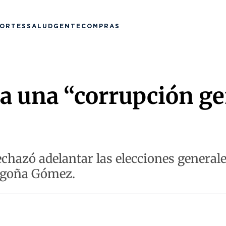
ORTES
SALUD
GENTE
COMPRAS
a una “corrupción ge
echazó adelantar las elecciones general
Begoña Gómez.