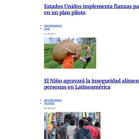
Estados Unidos implementa fianzas para
en un plan piloto
DESTACADOS
USA
10:51 ECT
El Niño agravará la inseguridad aliment
personas en Latinoamérica
DESTACADOS
MUNDO
09:59 ECT