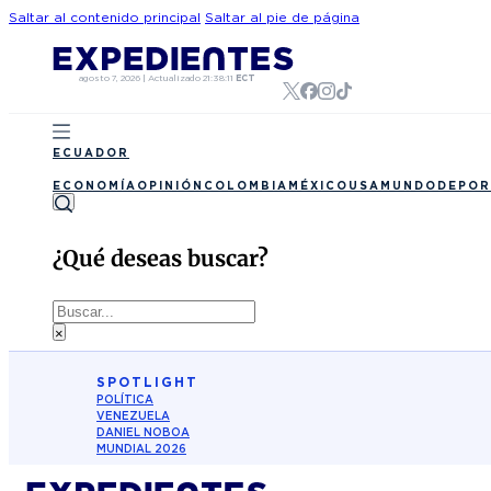
Saltar al contenido principal
Saltar al pie de página
agosto 7, 2026
|
Actualizado
21:38:11
ECT
ECUADOR
ECONOMÍA
OPINIÓN
COLOMBIA
MÉXICO
USA
MUNDO
DEPOR
¿Qué deseas buscar?
Buscar
×
SPOTLIGHT
POLÍTICA
VENEZUELA
DANIEL NOBOA
MUNDIAL 2026