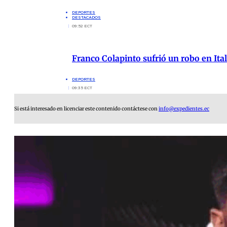
DEPORTES
DESTACADOS
09:52 ECT
Franco Colapinto sufrió un robo en Ita
DEPORTES
09:35 ECT
Si está interesado en licenciar este contenido contáctese con
info@expedientes.ec