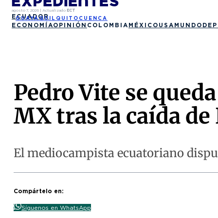
agosto 7, 2026
|
Actualizado
ECT
ECUADOR
GUAYAQUIL
QUITO
CUENCA
ECONOMÍA
OPINIÓN
COLOMBIA
MÉXICO
USA
MUNDO
DEP
Pedro Vite se queda 
MX tras la caída d
El mediocampista ecuatoriano disputó 
Compártelo en:
Síguenos en WhatsApp