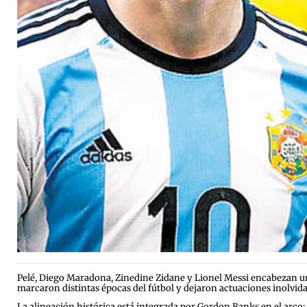
Pelé, Diego Maradona, Zinedine Zidane y Lionel Messi encabezan un
marcaron distintas épocas del fútbol y dejaron actuaciones inolvid
La alineación histórica está integrada por Gordon Banks en el arco