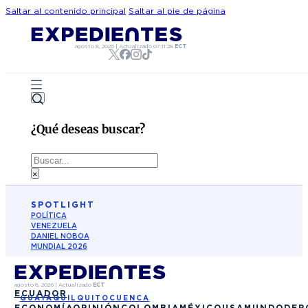
Saltar al contenido principal
Saltar al pie de página
agosto 8, 2026
|
Actualizado
07:11:28
ECT
¿Qué deseas buscar?
Buscar
×
SPOTLIGHT
POLÍTICA
VENEZUELA
DANIEL NOBOA
MUNDIAL 2026
agosto 8, 2026
|
Actualizado
ECT
ECUADOR
GUAYAQUIL
QUITO
CUENCA
ECONOMÍA
OPINIÓN
COLOMBIA
MÉXICO
USA
MUNDO
DEP