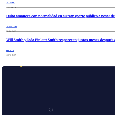
MUNDO
15:29 ECT
Quito amanece con normalidad en su transporte público a pesar de
ECUADOR
10:14 ECT
Will Smith y Jada Pinkett Smith reaparecen juntos meses después 
GENTE
09:16 ECT