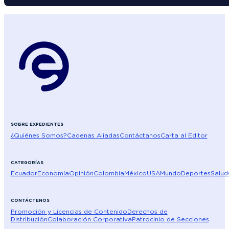
SOBRE EXPEDIENTES
¿Quiénes Somos?
Cadenas Aliadas
Contáctanos
Carta al Editor
CATEGORÍAS
Ecuador
Economía
Opinión
Colombia
México
USA
Mundo
Deportes
Salud
CONTÁCTENOS
Promoción y Licencias de Contenido
Derechos de
Distribución
Colaboración Corporativa
Patrocinio de Secciones