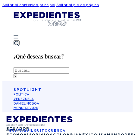
Saltar al contenido principal
Saltar al pie de página
agosto 7, 2026
|
Actualizado
12:15:49
ECT
¿Qué deseas buscar?
Buscar
×
SPOTLIGHT
POLÍTICA
VENEZUELA
DANIEL NOBOA
MUNDIAL 2026
agosto 7, 2026
|
Actualizado
ECT
ECUADOR
GUAYAQUIL
QUITO
CUENCA
ECONOMÍA
OPINIÓN
COLOMBIA
MÉXICO
USA
MUNDO
DEP