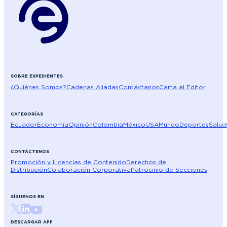
SOBRE EXPEDIENTES
¿Quiénes Somos?
Cadenas Aliadas
Contáctanos
Carta al Editor
CATEGORÍAS
Ecuador
Economía
Opinión
Colombia
México
USA
Mundo
Deportes
Salud
CONTÁCTENOS
Promoción y Licencias de Contenido
Derechos de
Distribución
Colaboración Corporativa
Patrocinio de Secciones
SÍGUENOS EN
DESCARGAR APP