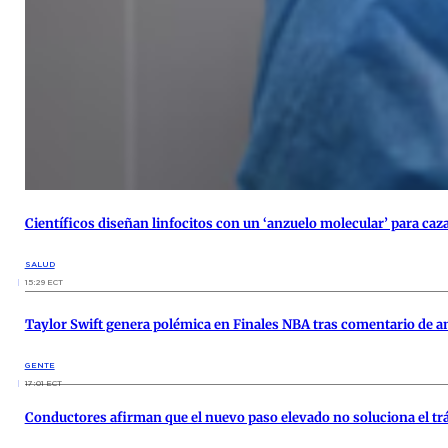
Científicos diseñan linfocitos con un ‘anzuelo molecular’ para caza
SALUD
15:29 ECT
Taylor Swift genera polémica en Finales NBA tras comentario de an
GENTE
17:01 ECT
Conductores afirman que el nuevo paso elevado no soluciona el tr