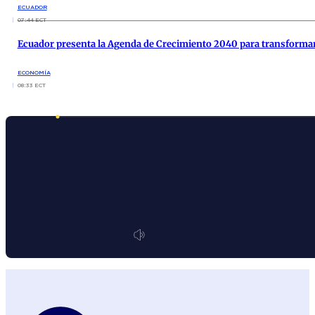
ECUADOR
07:44 ECT
Ecuador presenta la Agenda de Crecimiento 2040 para transformar
ECONOMÍA
08:33 ECT