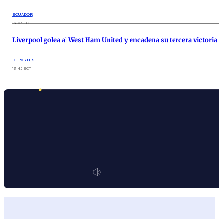
ECUADOR
13:05 ECT
Liverpool golea al West Ham United y encadena su tercera victoria
DEPORTES
13:45 ECT