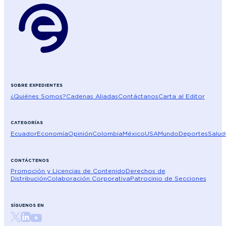
SOBRE EXPEDIENTES
¿Quiénes Somos?
Cadenas Aliadas
Contáctanos
Carta al Editor
CATEGORÍAS
Ecuador
Economía
Opinión
Colombia
México
USA
Mundo
Deportes
Salud
CONTÁCTENOS
Promoción y Licencias de Contenido
Derechos de
Distribución
Colaboración Corporativa
Patrocinio de Secciones
SÍGUENOS EN