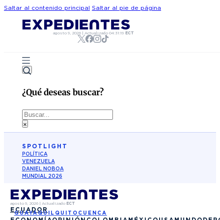
Saltar al contenido principal
Saltar al pie de página
agosto 9, 2026
|
Actualizado
04:31:19
ECT
¿Qué deseas buscar?
Buscar
×
SPOTLIGHT
POLÍTICA
VENEZUELA
DANIEL NOBOA
MUNDIAL 2026
agosto 9, 2026
|
Actualizado
ECT
ECUADOR
GUAYAQUIL
QUITO
CUENCA
ECONOMÍA
OPINIÓN
COLOMBIA
MÉXICO
USA
MUNDO
DEP