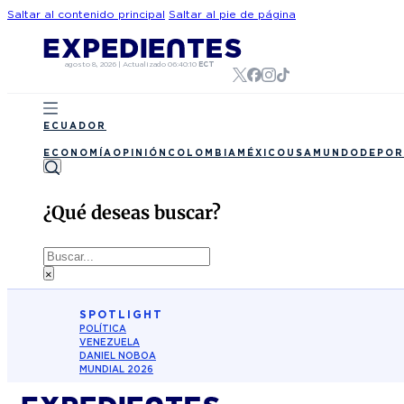
Saltar al contenido principal
Saltar al pie de página
agosto 8, 2026
|
Actualizado
06:40:10
ECT
ECUADOR
ECONOMÍA
OPINIÓN
COLOMBIA
MÉXICO
USA
MUNDO
DEPOR
¿Qué deseas buscar?
Buscar
×
SPOTLIGHT
POLÍTICA
VENEZUELA
DANIEL NOBOA
MUNDIAL 2026