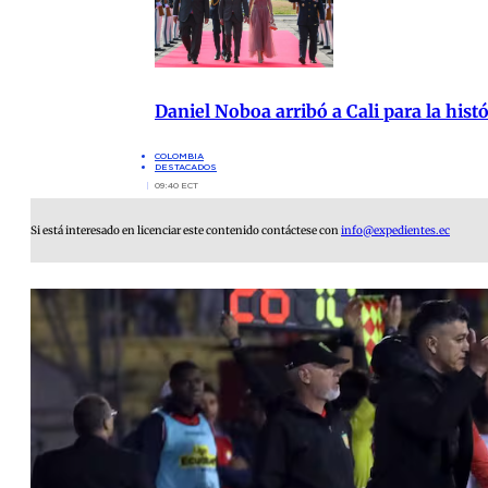
Daniel Noboa arribó a Cali para la hist
COLOMBIA
DESTACADOS
09:40 ECT
Si está interesado en licenciar este contenido contáctese con
info@expedientes.ec