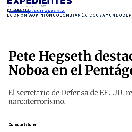
agosto 8, 2026
|
Actualizado
ECT
ECUADOR
GUAYAQUIL
QUITO
CUENCA
ECONOMÍA
OPINIÓN
COLOMBIA
MÉXICO
USA
MUNDO
DEP
Pete Hegseth destac
Noboa en el Pentá
El secretario de Defensa de EE. UU. r
narcoterrorismo.
Compártelo en: