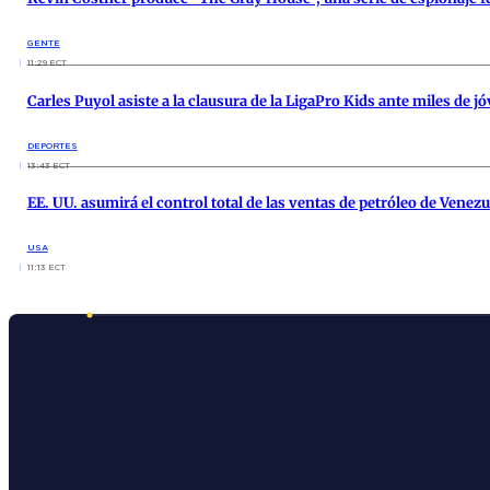
GENTE
11:29 ECT
Carles Puyol asiste a la clausura de la LigaPro Kids ante miles de j
DEPORTES
13:43 ECT
EE. UU. asumirá el control total de las ventas de petróleo de Venez
USA
11:13 ECT