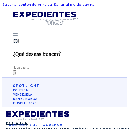
Saltar al contenido principal
Saltar al pie de página
agosto 8, 2026
|
Actualizado
18:11:38
ECT
¿Qué deseas buscar?
Buscar
×
SPOTLIGHT
POLÍTICA
VENEZUELA
DANIEL NOBOA
MUNDIAL 2026
agosto 8, 2026
|
Actualizado
ECT
ECUADOR
GUAYAQUIL
QUITO
CUENCA
ECONOMÍA
OPINIÓN
COLOMBIA
MÉXICO
USA
MUNDO
DEP