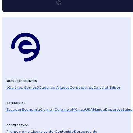
SOBRE EXPEDIENTES
¿Quiénes Somos?
Cadenas Aliadas
Contáctanos
Carta al Editor
CATEGORÍAS
Ecuador
Economía
Opinión
Colombia
México
USA
Mundo
Deportes
Salud
CONTÁCTENOS
Promoción y Licencias de Contenido
Derechos de