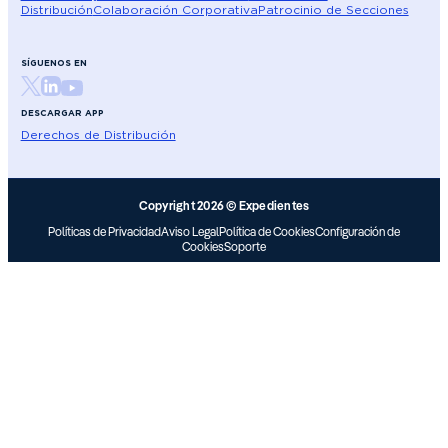
Distribución
Colaboración Corporativa
Patrocinio de Secciones
SÍGUENOS EN
DESCARGAR APP
Derechos de Distribución
Copyright 2026 © Expedientes
Políticas de Privacidad
Aviso Legal
Política de Cookies
Configuración de
Cookies
Soporte