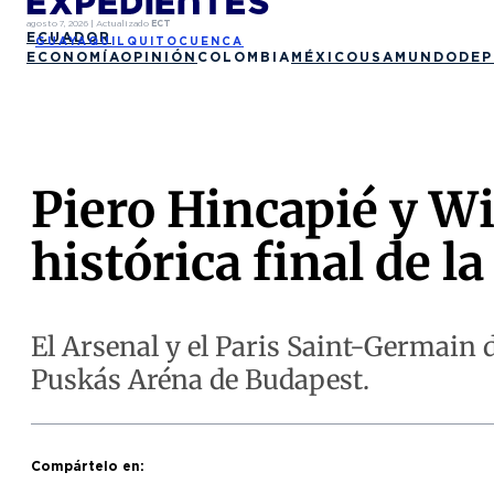
agosto 7, 2026
|
Actualizado
ECT
ECUADOR
GUAYAQUIL
QUITO
CUENCA
ECONOMÍA
OPINIÓN
COLOMBIA
MÉXICO
USA
MUNDO
DEP
Piero Hincapié y Wi
histórica final de 
El Arsenal y el Paris Saint-Germain 
Puskás Aréna de Budapest.
Compártelo en: