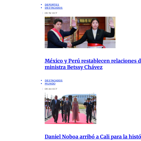
DEPORTES
DESTACADOS
09:52 ECT
México y Perú restablecen relaciones di
ministra Betssy Chávez
DESTACADOS
MUNDO
09:44 ECT
Daniel Noboa arribó a Cali para la hist