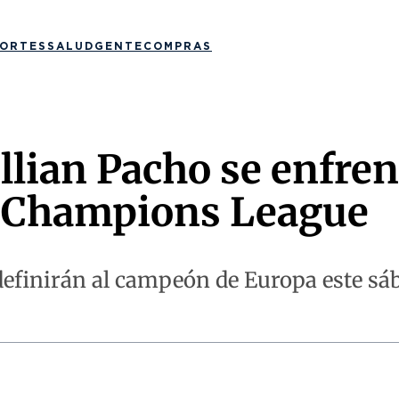
ORTES
SALUD
GENTE
COMPRAS
llian Pacho se enfre
la Champions League
definirán al campeón de Europa este sá