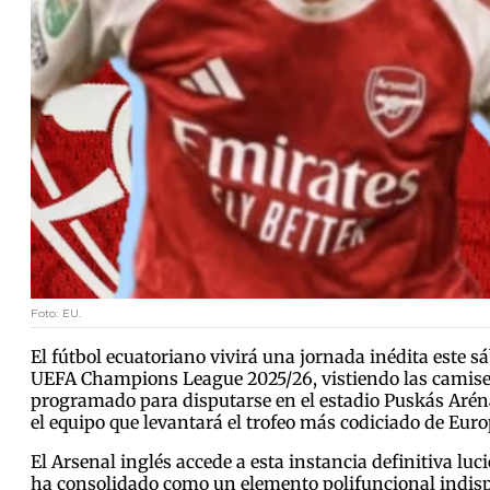
Foto: EU.
El fútbol ecuatoriano vivirá una jornada inédita este 
UEFA Champions League 2025/26, vistiendo las camiset
programado para disputarse en el estadio Puskás Aréna
el equipo que levantará el trofeo más codiciado de Eur
El Arsenal inglés accede a esta instancia definitiva lu
ha consolidado como un elemento polifuncional indispe