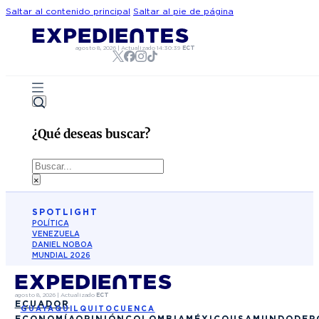
Saltar al contenido principal
Saltar al pie de página
agosto 8, 2026
|
Actualizado
14:30:39
ECT
¿Qué deseas buscar?
Buscar
×
SPOTLIGHT
POLÍTICA
VENEZUELA
DANIEL NOBOA
MUNDIAL 2026
agosto 8, 2026
|
Actualizado
ECT
ECUADOR
GUAYAQUIL
QUITO
CUENCA
ECONOMÍA
OPINIÓN
COLOMBIA
MÉXICO
USA
MUNDO
DEP