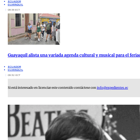
ECUADOR
GUAYAQUIL
09:36 ECT
Guayaquil alista una variada agenda cultural y musical para el feria
ECUADOR
GUAYAQUIL
09:32 ECT
Si está interesado en licenciar este contenido contáctese con
info@expedientes.ec