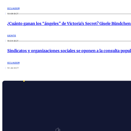
ECUADOR
10:06 ECT
¿Cuánto ganan los “ángeles” de Victoria’s Secret? Gisele Bündchen
GENTE
16:34 ECT
Sindicatos y organizaciones sociales se oponen a la consulta popu
ECUADOR
13:44 ECT