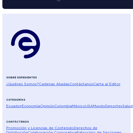
SOBRE EXPEDIENTES
¿Quiénes Somos?
Cadenas Aliadas
Contáctanos
Carta al Editor
CATEGORÍAS
Ecuador
Economía
Opinión
Colombia
México
USA
Mundo
Deportes
Salud
CONTÁCTENOS
Promoción y Licencias de Contenido
Derechos de
Distribución
Colaboración Corporativa
Patrocinio de Secciones