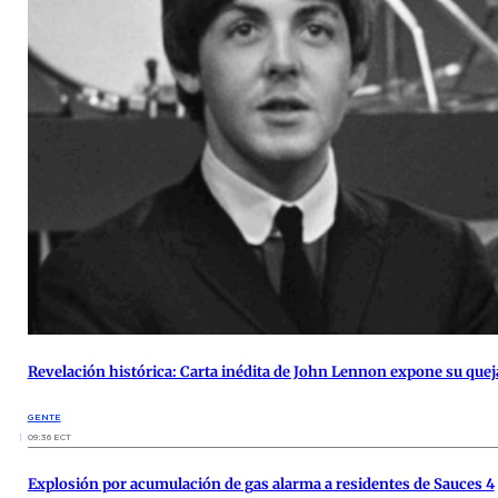
Revelación histórica: Carta inédita de John Lennon expone su que
GENTE
09:36 ECT
Explosión por acumulación de gas alarma a residentes de Sauces 4