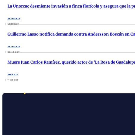
La Unorcac desmiente invasión a finca florícola y asegura que la 
ECUADOR
12:59 ECT
Guillermo Lasso notifica demanda contra Andersson Boscán en C
ECUADOR
09:43 ECT
Muere Juan Carlos Ramírez, querido actor de ‘La Rosa de Guadalupe’
MÉXICO
11:06 ECT