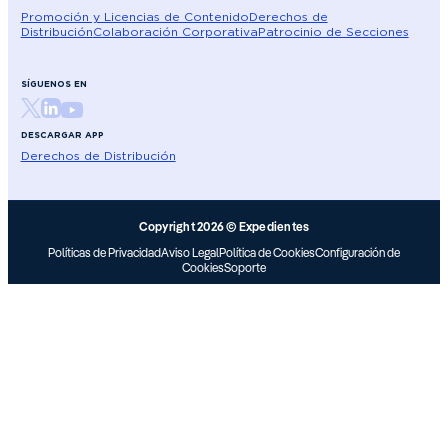
Promoción y Licencias de Contenido
Derechos de
Distribución
Colaboración Corporativa
Patrocinio de Secciones
SÍGUENOS EN
DESCARGAR APP
Derechos de Distribución
Copyright 2026 © Expedientes
Políticas de Privacidad
Aviso Legal
Política de Cookies
Configuración de
Cookies
Soporte