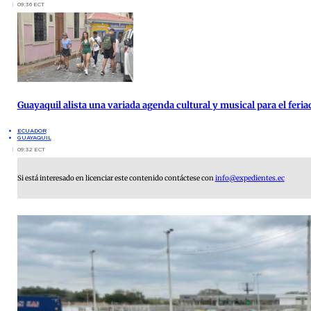
09:36 ECT
Guayaquil alista una variada agenda cultural y musical para el feria
ECUADOR
GUAYAQUIL
09:32 ECT
Si está interesado en licenciar este contenido contáctese con
info@expedientes.ec