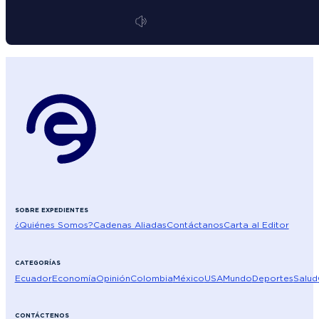
SOBRE EXPEDIENTES
¿Quiénes Somos?
Cadenas Aliadas
Contáctanos
Carta al Editor
CATEGORÍAS
Ecuador
Economía
Opinión
Colombia
México
USA
Mundo
Deportes
Salud
CONTÁCTENOS