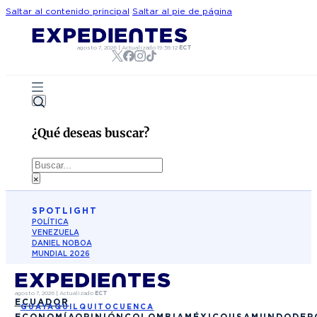
Saltar al contenido principal
Saltar al pie de página
agosto 7, 2026
|
Actualizado
19:59:12
ECT
¿Qué deseas buscar?
Buscar
×
SPOTLIGHT
POLÍTICA
VENEZUELA
DANIEL NOBOA
MUNDIAL 2026
agosto 7, 2026
|
Actualizado
ECT
ECUADOR
GUAYAQUIL
QUITO
CUENCA
ECONOMÍA
OPINIÓN
COLOMBIA
MÉXICO
USA
MUNDO
DEP