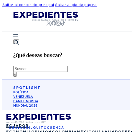
Saltar al contenido principal
Saltar al pie de página
agosto 10, 2026
|
Actualizado
11:11:05
ECT
¿Qué deseas buscar?
Buscar
×
SPOTLIGHT
POLÍTICA
VENEZUELA
DANIEL NOBOA
MUNDIAL 2026
agosto 10, 2026
|
Actualizado
ECT
ECUADOR
GUAYAQUIL
QUITO
CUENCA
ECONOMÍA
OPINIÓN
COLOMBIA
MÉXICO
USA
MUNDO
DEP