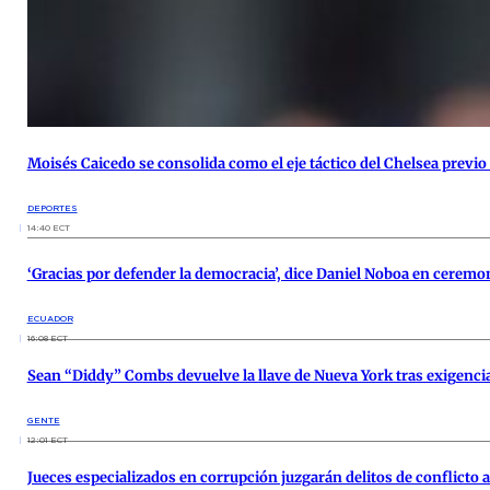
Moisés Caicedo se consolida como el eje táctico del Chelsea previo
DEPORTES
14:40 ECT
‘Gracias por defender la democracia’, dice Daniel Noboa en ceremon
ECUADOR
16:08 ECT
Sean “Diddy” Combs devuelve la llave de Nueva York tras exigencia
GENTE
12:01 ECT
Jueces especializados en corrupción juzgarán delitos de conflicto