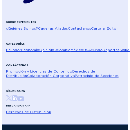
SOBRE EXPEDIENTES
¿Quiénes Somos?
Cadenas Aliadas
Contáctanos
Carta al Editor
CATEGORÍAS
Ecuador
Economía
Opinión
Colombia
México
USA
Mundo
Deportes
Salud
CONTÁCTENOS
Promoción y Licencias de Contenido
Derechos de
Distribución
Colaboración Corporativa
Patrocinio de Secciones
SÍGUENOS EN
DESCARGAR APP
Derechos de Distribución