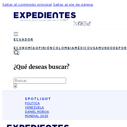
Saltar al contenido principal
Saltar al pie de página
agosto 8, 2026
|
Actualizado
08:37:05
ECT
ECUADOR
ECONOMÍA
OPINIÓN
COLOMBIA
MÉXICO
USA
MUNDO
DEPOR
¿Qué deseas buscar?
Buscar
×
SPOTLIGHT
POLÍTICA
VENEZUELA
DANIEL NOBOA
MUNDIAL 2026