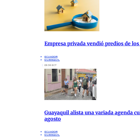
Empresa privada vendió predios de los
ECUADOR
GUAYAQUIL
09:36 ECT
Guayaquil alista una variada agenda cul
agosto
ECUADOR
GUAYAQUIL