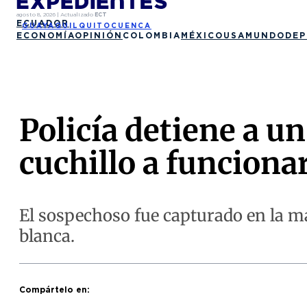
agosto 8, 2026
|
Actualizado
ECT
ECUADOR
GUAYAQUIL
QUITO
CUENCA
ECONOMÍA
OPINIÓN
COLOMBIA
MÉXICO
USA
MUNDO
DEP
Policía detiene a 
cuchillo a funcionar
El sospechoso fue capturado en la ma
blanca.
Compártelo en: