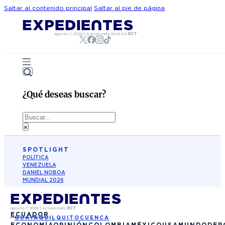
Saltar al contenido principal
Saltar al pie de página
agosto 7, 2026
|
Actualizado
18:24:43
ECT
¿Qué deseas buscar?
Buscar
×
SPOTLIGHT
POLÍTICA
VENEZUELA
DANIEL NOBOA
MUNDIAL 2026
agosto 7, 2026
|
Actualizado
ECT
ECUADOR
GUAYAQUIL
QUITO
CUENCA
ECONOMÍA
OPINIÓN
COLOMBIA
MÉXICO
USA
MUNDO
DEP