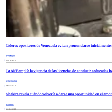
Líderes opositores de Venezuela evitan pronunciarse inicialmente 
MUNDO
05:14 ECT
La ANT amplía la vigencia de las licencias de conducir caducadas ha
ECUADOR
08:53 ECT
Shakira revela cuándo volvería a darse una oportunidad en el amor
GENTE
09:32 ECT