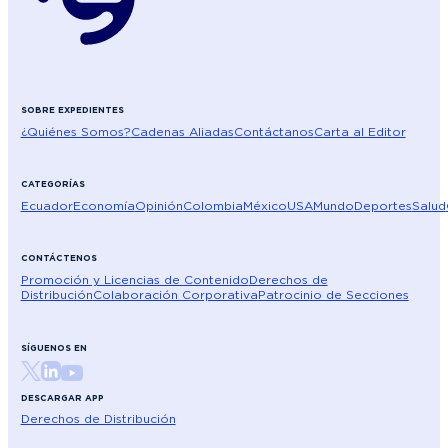
SOBRE EXPEDIENTES
¿Quiénes Somos?
Cadenas Aliadas
Contáctanos
Carta al Editor
CATEGORÍAS
Ecuador
Economía
Opinión
Colombia
México
USA
Mundo
Deportes
Salud
CONTÁCTENOS
Promoción y Licencias de Contenido
Derechos de
Distribución
Colaboración Corporativa
Patrocinio de Secciones
SÍGUENOS EN
DESCARGAR APP
Derechos de Distribución