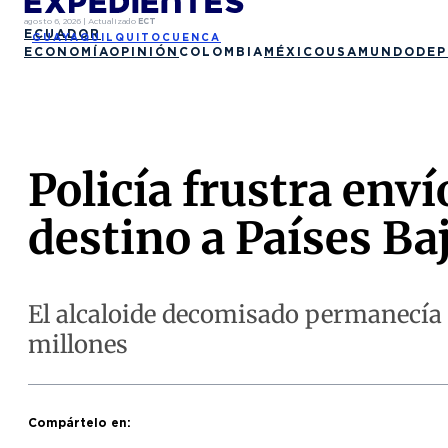
agosto 6, 2026
|
Actualizado
ECT
ECUADOR
GUAYAQUIL
QUITO
CUENCA
ECONOMÍA
OPINIÓN
COLOMBIA
MÉXICO
USA
MUNDO
DEP
Policía frustra env
destino a Países Ba
El alcaloide decomisado permanecía 
millones
Compártelo en: