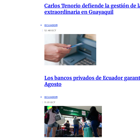
Carlos Tenorio defiende la gestión de 
extraordinaria en Guayaquil
ECUADOR
12:48 ECT
Los bancos privados de Ecuador garanti
Agosto
ECUADOR
11:01 ECT