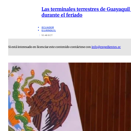
Las terminales terrestres de Guayaquil
durante el feriado
ECUADOR
GUAYAQUIL
10:48 ECT
Si está interesado en licenciar este contenido contáctese con
info@expedientes.ec