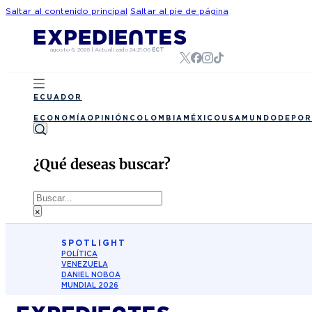
Saltar al contenido principal
Saltar al pie de página
agosto 6, 2026
|
Actualizado
24:21:06
ECT
ECUADOR
ECONOMÍA
OPINIÓN
COLOMBIA
MÉXICO
USA
MUNDO
DEPOR
¿Qué deseas buscar?
Buscar
×
SPOTLIGHT
POLÍTICA
VENEZUELA
DANIEL NOBOA
MUNDIAL 2026