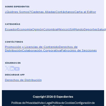
SOBRE EXPEDIENTES
¿Quiénes Somos?
Cadenas Aliadas
Contáctanos
Carta al Editor
CATEGORÍAS
Ecuador
Economía
Opinión
Colombia
México
USA
Mundo
Deportes
Salud
CONTÁCTENOS
Promoción y Licencias de Contenido
Derechos de
Distribución
Colaboración Corporativa
Patrocinio de Secciones
SÍGUENOS EN
DESCARGAR APP
Derechos de Distribución
Copyright 2026 © Expedientes
Políticas de Privacidad
Aviso Legal
Política de Cookies
Configuración de