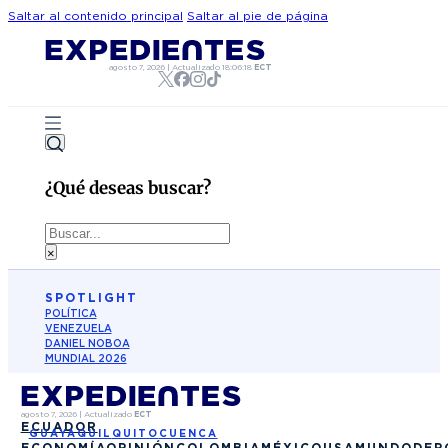
Saltar al contenido principal
Saltar al pie de página
agosto 7, 2026
|
Actualizado
18:06:18
ECT
¿Qué deseas buscar?
Buscar
×
SPOTLIGHT
POLÍTICA
VENEZUELA
DANIEL NOBOA
MUNDIAL 2026
agosto 7, 2026
|
Actualizado
ECT
ECUADOR
GUAYAQUIL
QUITO
CUENCA
ECONOMÍA
OPINIÓN
COLOMBIA
MÉXICO
USA
MUNDO
DEP