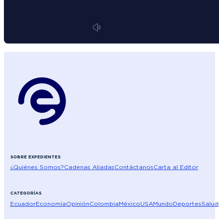
SOBRE EXPEDIENTES
¿Quiénes Somos?
Cadenas Aliadas
Contáctanos
Carta al Editor
CATEGORÍAS
Ecuador
Economía
Opinión
Colombia
México
USA
Mundo
Deportes
Salud