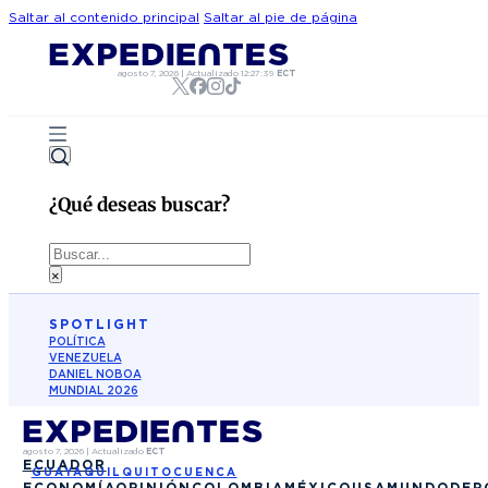
Saltar al contenido principal
Saltar al pie de página
agosto 7, 2026
|
Actualizado
12:27:39
ECT
¿Qué deseas buscar?
Buscar
×
SPOTLIGHT
POLÍTICA
VENEZUELA
DANIEL NOBOA
MUNDIAL 2026
agosto 7, 2026
|
Actualizado
ECT
ECUADOR
GUAYAQUIL
QUITO
CUENCA
ECONOMÍA
OPINIÓN
COLOMBIA
MÉXICO
USA
MUNDO
DEP