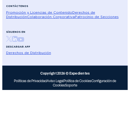
CONTÁCTENOS
Promoción y Licencias de Contenido
Derechos de
Distribución
Colaboración Corporativa
Patrocinio de Secciones
SÍGUENOS EN
DESCARGAR APP
Derechos de Distribución
Copyright 2026 © Expedientes
Políticas de Privacidad
Aviso Legal
Política de Cookies
Configuración de
Cookies
Soporte