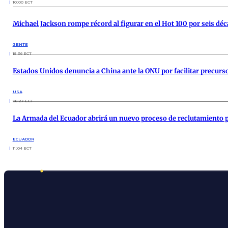
10:00 ECT
Michael Jackson rompe récord al figurar en el Hot 100 por seis déc
GENTE
18:36 ECT
Estados Unidos denuncia a China ante la ONU por facilitar precursor
USA
08:27 ECT
La Armada del Ecuador abrirá un nuevo proceso de reclutamiento p
ECUADOR
11:04 ECT