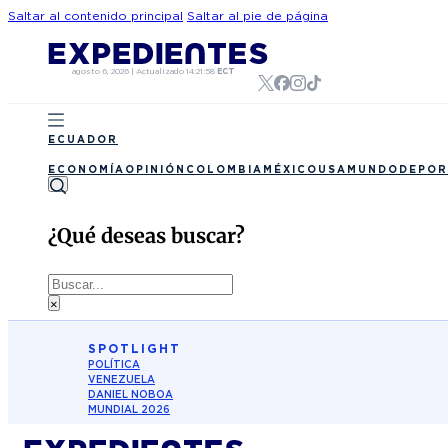
Saltar al contenido principal
Saltar al pie de página
agosto 6, 2026
|
Actualizado
14:21:58
ECT
ECUADOR
ECONOMÍA
OPINIÓN
COLOMBIA
MÉXICO
USA
MUNDO
DEPOR
¿Qué deseas buscar?
Buscar
×
SPOTLIGHT
POLÍTICA
VENEZUELA
DANIEL NOBOA
MUNDIAL 2026