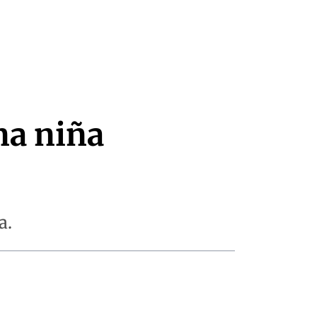
na niña
a.