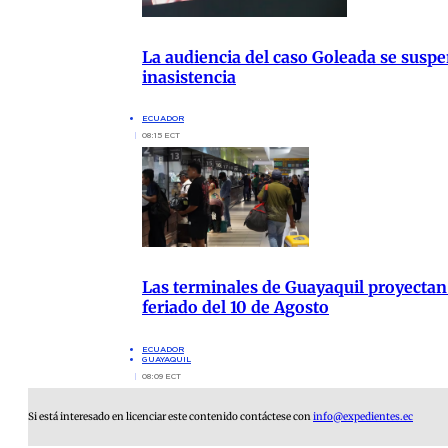
La audiencia del caso Goleada se susp
inasistencia
ECUADOR
08:15 ECT
Las terminales de Guayaquil proyectan 
feriado del 10 de Agosto
ECUADOR
GUAYAQUIL
08:09 ECT
Si está interesado en licenciar este contenido contáctese con
info@expedientes.ec