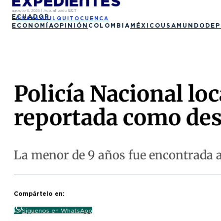
agosto 6, 2026
|
Actualizado
ECT
ECUADOR
GUAYAQUIL
QUITO
CUENCA
ECONOMÍA
OPINIÓN
COLOMBIA
MÉXICO
USA
MUNDO
DEP
Policía Nacional lo
reportada como des
La menor de 9 años fue encontrada a
Compártelo en:
Síguenos en WhatsApp