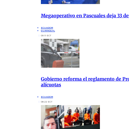
Megaoperativo en Pascuales deja 33 det
ECUADOR
GUAYAQUIL
09:11 ECT
Gobierno reforma el reglamento de Pro
alícuotas
ECUADOR
08:22 ECT