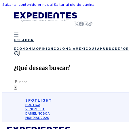
Saltar al contenido principal
Saltar al pie de página
agosto 8, 2026
|
Actualizado
05:27:39
ECT
ECUADOR
ECONOMÍA
OPINIÓN
COLOMBIA
MÉXICO
USA
MUNDO
DEPOR
¿Qué deseas buscar?
Buscar
×
SPOTLIGHT
POLÍTICA
VENEZUELA
DANIEL NOBOA
MUNDIAL 2026