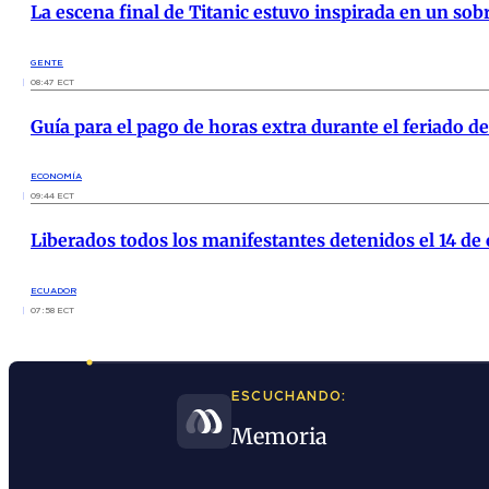
La escena final de Titanic estuvo inspirada en un sobr
GENTE
08:47 ECT
Guía para el pago de horas extra durante el feriado 
ECONOMÍA
09:44 ECT
Liberados todos los manifestantes detenidos el 14 de
ECUADOR
07:58 ECT
ESCUCHANDO:
Memoria