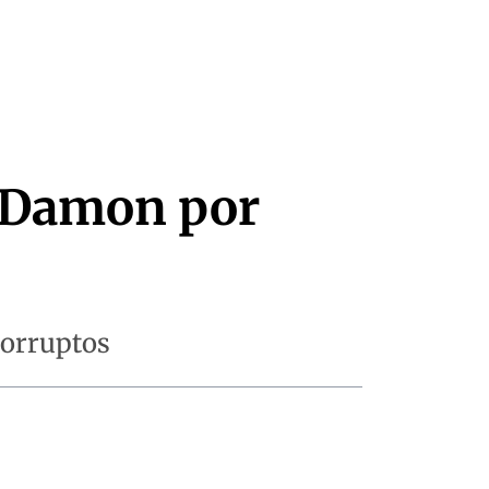
t Damon por
corruptos