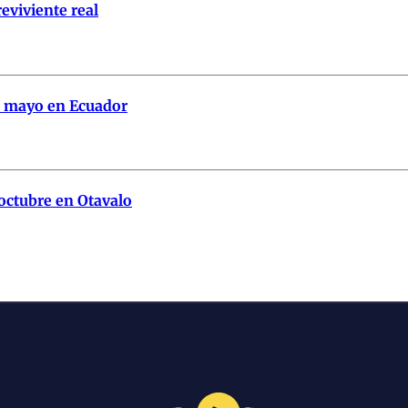
eviviente real
de mayo en Ecuador
 octubre en Otavalo