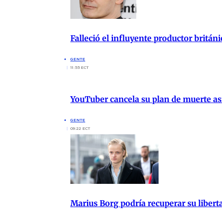
Falleció el influyente productor britán
GENTE
11:55 ECT
YouTuber cancela su plan de muerte asi
GENTE
09:22 ECT
Marius Borg podría recuperar su liberta