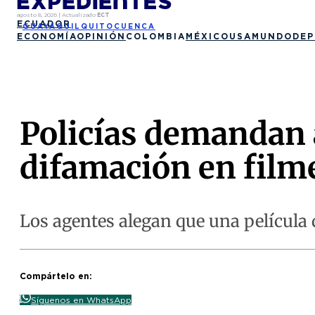
agosto 8, 2026
|
Actualizado
ECT
ECUADOR
GUAYAQUIL
QUITO
CUENCA
ECONOMÍA
OPINIÓN
COLOMBIA
MÉXICO
USA
MUNDO
DEP
Policías demandan 
difamación en film
Los agentes alegan que una película 
Compártelo en:
Síguenos en WhatsApp