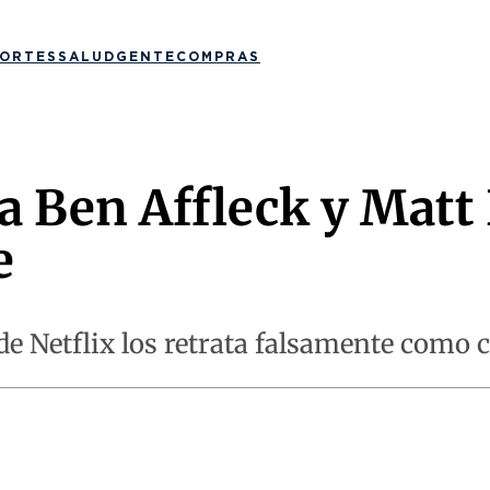
ORTES
SALUD
GENTE
COMPRAS
a Ben Affleck y Mat
e
de Netflix los retrata falsamente como 