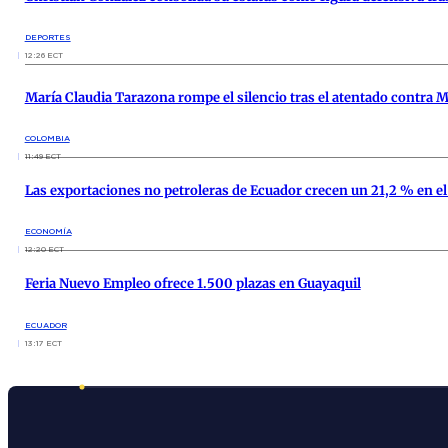
DEPORTES
12:26 ECT
María Claudia Tarazona rompe el silencio tras el atentado contra 
COLOMBIA
11:49 ECT
Las exportaciones no petroleras de Ecuador crecen un 21,2 % en e
ECONOMÍA
12:20 ECT
Feria Nuevo Empleo ofrece 1.500 plazas en Guayaquil
ECUADOR
13:17 ECT