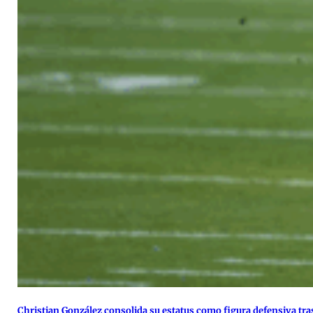
Christian González consolida su estatus como figura defensiva tras