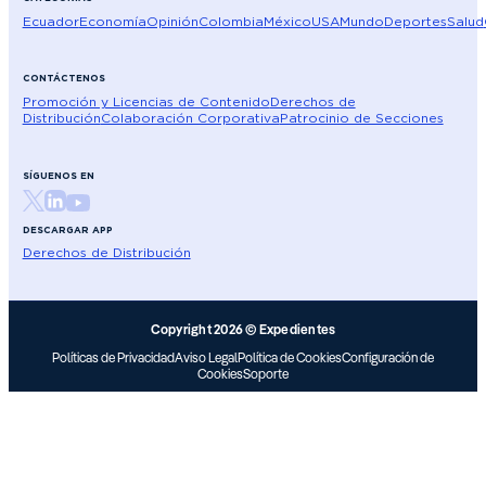
Ecuador
Economía
Opinión
Colombia
México
USA
Mundo
Deportes
Salud
CONTÁCTENOS
Promoción y Licencias de Contenido
Derechos de
Distribución
Colaboración Corporativa
Patrocinio de Secciones
SÍGUENOS EN
DESCARGAR APP
Derechos de Distribución
Copyright 2026 © Expedientes
Políticas de Privacidad
Aviso Legal
Política de Cookies
Configuración de
Cookies
Soporte