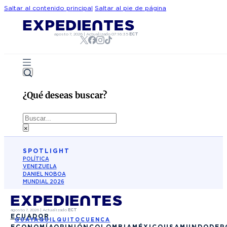
Saltar al contenido principal
Saltar al pie de página
agosto 7, 2026
|
Actualizado
07:16:35
ECT
¿Qué deseas buscar?
Buscar
×
SPOTLIGHT
POLÍTICA
VENEZUELA
DANIEL NOBOA
MUNDIAL 2026
agosto 7, 2026
|
Actualizado
ECT
ECUADOR
GUAYAQUIL
QUITO
CUENCA
ECONOMÍA
OPINIÓN
COLOMBIA
MÉXICO
USA
MUNDO
DEP