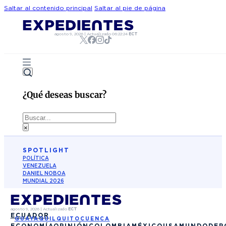
Saltar al contenido principal
Saltar al pie de página
agosto 9, 2026
|
Actualizado
06:22:24
ECT
¿Qué deseas buscar?
Buscar
×
SPOTLIGHT
POLÍTICA
VENEZUELA
DANIEL NOBOA
MUNDIAL 2026
agosto 9, 2026
|
Actualizado
ECT
ECUADOR
GUAYAQUIL
QUITO
CUENCA
ECONOMÍA
OPINIÓN
COLOMBIA
MÉXICO
USA
MUNDO
DEP