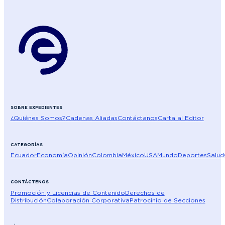
SOBRE EXPEDIENTES
¿Quiénes Somos?
Cadenas Aliadas
Contáctanos
Carta al Editor
CATEGORÍAS
Ecuador
Economía
Opinión
Colombia
México
USA
Mundo
Deportes
Salud
CONTÁCTENOS
Promoción y Licencias de Contenido
Derechos de
Distribución
Colaboración Corporativa
Patrocinio de Secciones