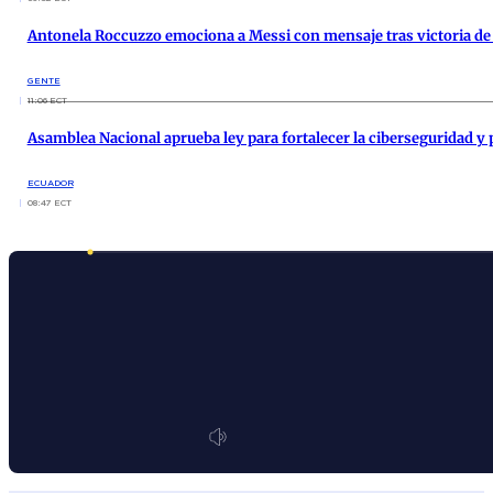
Antonela Roccuzzo emociona a Messi con mensaje tras victoria de
GENTE
11:06 ECT
Asamblea Nacional aprueba ley para fortalecer la ciberseguridad y p
ECUADOR
08:47 ECT