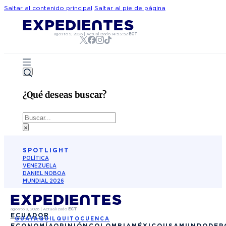
Saltar al contenido principal
Saltar al pie de página
agosto 9, 2026
|
Actualizado
14:53:52
ECT
¿Qué deseas buscar?
Buscar
×
SPOTLIGHT
POLÍTICA
VENEZUELA
DANIEL NOBOA
MUNDIAL 2026
agosto 9, 2026
|
Actualizado
ECT
ECUADOR
GUAYAQUIL
QUITO
CUENCA
ECONOMÍA
OPINIÓN
COLOMBIA
MÉXICO
USA
MUNDO
DEP