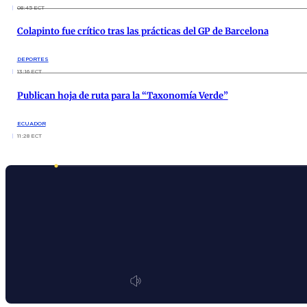
08:45 ECT
Colapinto fue crítico tras las prácticas del GP de Barcelona
DEPORTES
13:16 ECT
Publican hoja de ruta para la “Taxonomía Verde”
ECUADOR
11:28 ECT