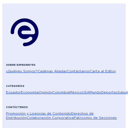
SOBRE EXPEDIENTES
¿Quiénes Somos?
Cadenas Aliadas
Contáctanos
Carta al Editor
CATEGORÍAS
Ecuador
Economía
Opinión
Colombia
México
USA
Mundo
Deportes
Salud
CONTÁCTENOS
Promoción y Licencias de Contenido
Derechos de
Distribución
Colaboración Corporativa
Patrocinio de Secciones