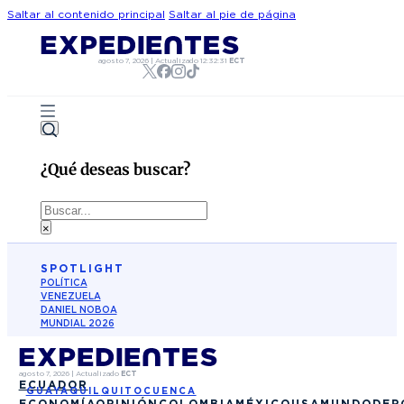
Saltar al contenido principal
Saltar al pie de página
agosto 7, 2026
|
Actualizado
12:32:31
ECT
¿Qué deseas buscar?
Buscar
×
SPOTLIGHT
POLÍTICA
VENEZUELA
DANIEL NOBOA
MUNDIAL 2026
agosto 7, 2026
|
Actualizado
ECT
ECUADOR
GUAYAQUIL
QUITO
CUENCA
ECONOMÍA
OPINIÓN
COLOMBIA
MÉXICO
USA
MUNDO
DEP