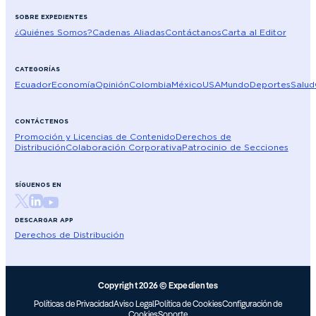
SOBRE EXPEDIENTES
¿Quiénes Somos?
Cadenas Aliadas
Contáctanos
Carta al Editor
CATEGORÍAS
Ecuador
Economía
Opinión
Colombia
México
USA
Mundo
Deportes
Salud
CONTÁCTENOS
Promoción y Licencias de Contenido
Derechos de
Distribución
Colaboración Corporativa
Patrocinio de Secciones
SÍGUENOS EN
DESCARGAR APP
Derechos de Distribución
Copyright 2026 © Expedientes
Políticas de Privacidad
Aviso Legal
Política de Cookies
Configuración de
Cookies
Soporte