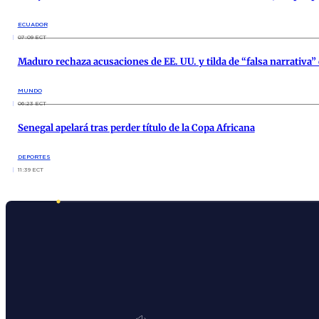
ECUADOR
07:09 ECT
Maduro rechaza acusaciones de EE. UU. y tilda de “falsa narrativa
MUNDO
06:23 ECT
Senegal apelará tras perder título de la Copa Africana
DEPORTES
11:39 ECT