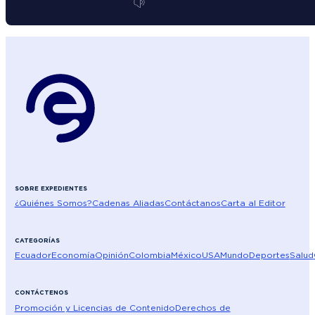
SOBRE EXPEDIENTES
¿Quiénes Somos?
Cadenas Aliadas
Contáctanos
Carta al Editor
CATEGORÍAS
Ecuador
Economía
Opinión
Colombia
México
USA
Mundo
Deportes
Salud
CONTÁCTENOS
Promoción y Licencias de Contenido
Derechos de