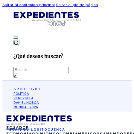
Saltar al contenido principal
Saltar al pie de página
agosto 6, 2026
|
Actualizado
16:20:29
ECT
¿Qué deseas buscar?
Buscar
×
SPOTLIGHT
POLÍTICA
VENEZUELA
DANIEL NOBOA
MUNDIAL 2026
agosto 6, 2026
|
Actualizado
ECT
ECUADOR
GUAYAQUIL
QUITO
CUENCA
ECONOMÍA
OPINIÓN
COLOMBIA
MÉXICO
USA
MUNDO
DEP