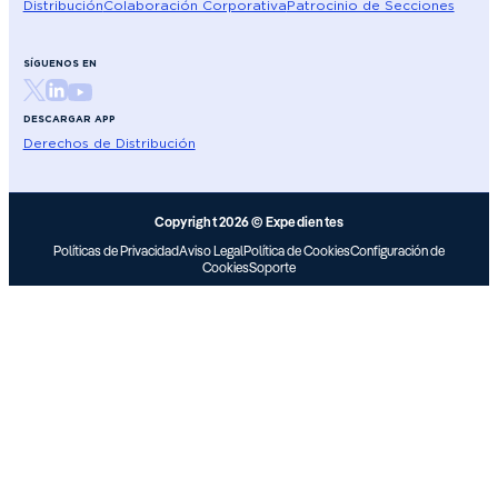
Distribución
Colaboración Corporativa
Patrocinio de Secciones
SÍGUENOS EN
DESCARGAR APP
Derechos de Distribución
Copyright 2026 © Expedientes
Políticas de Privacidad
Aviso Legal
Política de Cookies
Configuración de
Cookies
Soporte