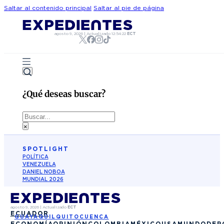
Saltar al contenido principal
Saltar al pie de página
agosto 9, 2026
|
Actualizado
12:54:22
ECT
¿Qué deseas buscar?
Buscar
×
SPOTLIGHT
POLÍTICA
VENEZUELA
DANIEL NOBOA
MUNDIAL 2026
agosto 9, 2026
|
Actualizado
ECT
ECUADOR
GUAYAQUIL
QUITO
CUENCA
ECONOMÍA
OPINIÓN
COLOMBIA
MÉXICO
USA
MUNDO
DEP