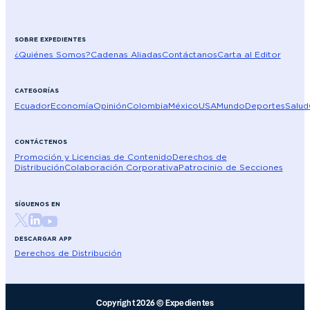
SOBRE EXPEDIENTES
¿Quiénes Somos?
Cadenas Aliadas
Contáctanos
Carta al Editor
CATEGORÍAS
Ecuador
Economía
Opinión
Colombia
México
USA
Mundo
Deportes
Salud
CONTÁCTENOS
Promoción y Licencias de Contenido
Derechos de
Distribución
Colaboración Corporativa
Patrocinio de Secciones
SÍGUENOS EN
DESCARGAR APP
Derechos de Distribución
Copyright 2026 © Expedientes