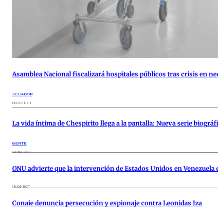
Asamblea Nacional fiscalizará hospitales públicos tras crisis en n
ECUADOR
08:22 ECT
La vida íntima de Chespirito llega a la pantalla: Nueva serie biográ
GENTE
10:57 ECT
ONU advierte que la intervención de Estados Unidos en Venezuela e
18:09 ECT
Conaie denuncia persecución y espionaje contra Leonidas Iza