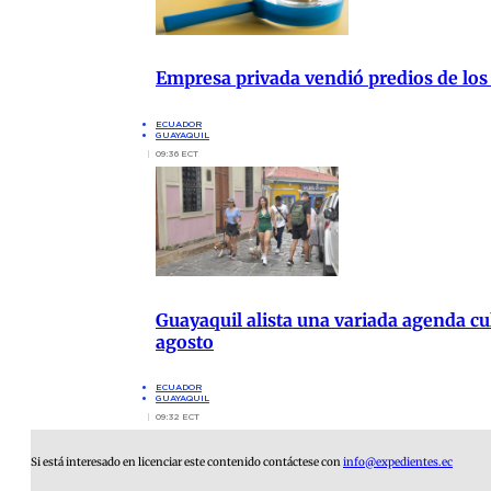
Empresa privada vendió predios de los
ECUADOR
GUAYAQUIL
09:36 ECT
Guayaquil alista una variada agenda cul
agosto
ECUADOR
GUAYAQUIL
09:32 ECT
Si está interesado en licenciar este contenido contáctese con
info@expedientes.ec