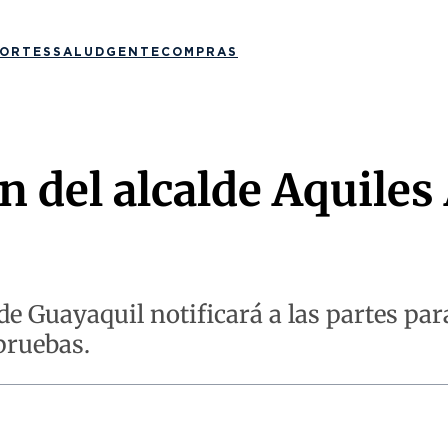
ORTES
SALUD
GENTE
COMPRAS
 del alcalde Aquiles
 Guayaquil notificará a las partes para 
pruebas.