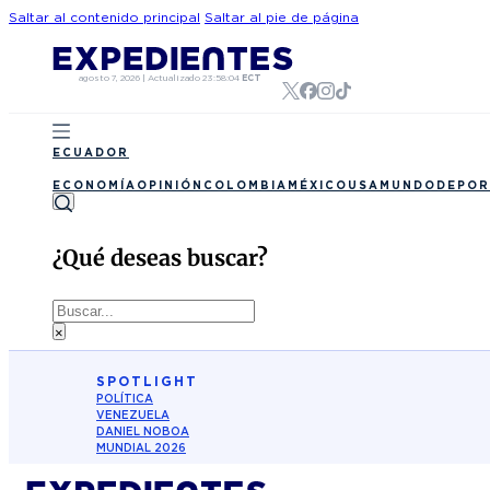
Saltar al contenido principal
Saltar al pie de página
agosto 7, 2026
|
Actualizado
23:58:04
ECT
ECUADOR
ECONOMÍA
OPINIÓN
COLOMBIA
MÉXICO
USA
MUNDO
DEPOR
¿Qué deseas buscar?
Buscar
×
SPOTLIGHT
POLÍTICA
VENEZUELA
DANIEL NOBOA
MUNDIAL 2026