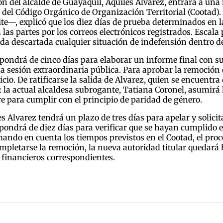
n del alcalde de Guayaquil, Aquiles Alvarez, entrará a una
36 del Código Orgánico de Organización Territorial (Cootad
ite—, explicó que los diez días de prueba determinados e
a las partes por los correos electrónicos registrados. Escala
a descartada cualquier situación de indefensión dentro de
pondrá de cinco días para elaborar un informe final con sus
 sesión extraordinaria pública. Para aprobar la remoción de
licio. De ratificarse la salida de Alvarez, quien se encuentr
a: la actual alcaldesa subrogante, Tatiana Coronel, asumirá l
 para cumplir con el principio de paridad de género.
s Alvarez tendrá un plazo de tres días para apelar y solicit
spondrá de diez días para verificar que se hayan cumplido 
omando en cuenta los tiempos previstos en el Cootad, el pro
mpletarse la remoción, la nueva autoridad titular quedará h
 financieros correspondientes.