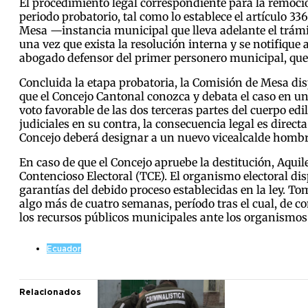
El procedimiento legal correspondiente para la remoció
periodo probatorio, tal como lo establece el artículo 3
Mesa —instancia municipal que lleva adelante el trám
una vez que exista la resolución interna y se notifique 
abogado defensor del primer personero municipal, qued
Concluida la etapa probatoria, la Comisión de Mesa dis
que el Concejo Cantonal conozca y debata el caso en una
voto favorable de las dos terceras partes del cuerpo edi
judiciales en su contra, la consecuencia legal es direct
Concejo deberá designar a un nuevo vicealcalde hombre
En caso de que el Concejo apruebe la destitución, Aquile
Contencioso Electoral (TCE). El organismo electoral di
garantías del debido proceso establecidas en la ley. T
algo más de cuatro semanas, período tras el cual, de co
los recursos públicos municipales ante los organismos
Ecuador
Relacionados