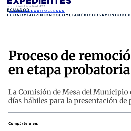
agosto 7, 2026
|
Actualizado
ECT
ECUADOR
GUAYAQUIL
QUITO
CUENCA
ECONOMÍA
OPINIÓN
COLOMBIA
MÉXICO
USA
MUNDO
DEP
Proceso de remoción
en etapa probatoria
La Comisión de Mesa del Municipio de
días hábiles para la presentación de 
Compártelo en: