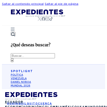
Saltar al contenido principal
Saltar al pie de página
agosto 8, 2026
|
Actualizado
13:37:31
ECT
¿Qué deseas buscar?
Buscar
×
SPOTLIGHT
POLÍTICA
VENEZUELA
DANIEL NOBOA
MUNDIAL 2026
agosto 8, 2026
|
Actualizado
ECT
ECUADOR
GUAYAQUIL
QUITO
CUENCA
ECONOMÍA
OPINIÓN
COLOMBIA
MÉXICO
USA
MUNDO
DEP