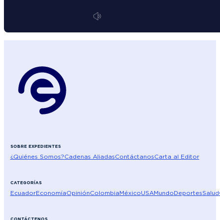
SOBRE EXPEDIENTES
¿Quiénes Somos?
Cadenas Aliadas
Contáctanos
Carta al Editor
CATEGORÍAS
Ecuador
Economía
Opinión
Colombia
México
USA
Mundo
Deportes
Salud
CONTÁCTENOS