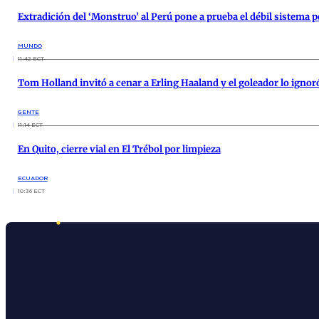
Extradición del ‘Monstruo’ al Perú pone a prueba el débil sistema p
MUNDO
11:42 ECT
Tom Holland invitó a cenar a Erling Haaland y el goleador lo ignor
GENTE
11:14 ECT
En Quito, cierre vial en El Trébol por limpieza
ECUADOR
10:36 ECT