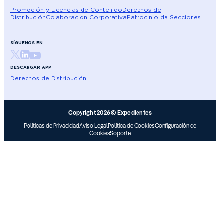
Promoción y Licencias de Contenido
Derechos de
Distribución
Colaboración Corporativa
Patrocinio de Secciones
SÍGUENOS EN
DESCARGAR APP
Derechos de Distribución
Copyright 2026 © Expedientes
Políticas de Privacidad
Aviso Legal
Política de Cookies
Configuración de
Cookies
Soporte