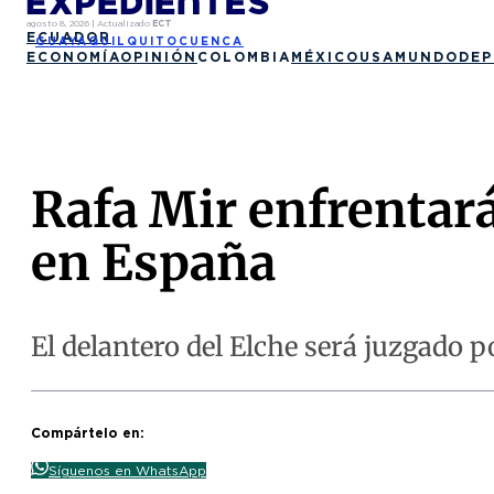
agosto 8, 2026
|
Actualizado
ECT
ECUADOR
GUAYAQUIL
QUITO
CUENCA
ECONOMÍA
OPINIÓN
COLOMBIA
MÉXICO
USA
MUNDO
DEP
Rafa Mir enfrentará
en España
El delantero del Elche será juzgado p
Compártelo en:
Síguenos en WhatsApp