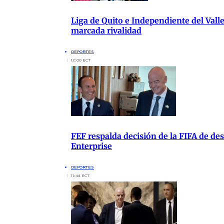
Liga de Quito e Independiente del Vall
marcada rivalidad
DEPORTES
12:00 ECT
FEF respalda decisión de la FIFA de de
Enterprise
DEPORTES
11:44 ECT