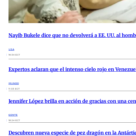
Nayib Bukele dice que no devolverá a EE. UU. al homb
USA
16:34 ECT
Expertos aclaran que el intenso cielo rojo en Venezuel
MUNDO
11:33 ECT
Jennifer López brilla en acción de gracias con una ce
GENTE
18:24 ECT
Descubren nueva especie de pez dragón en la Antárti