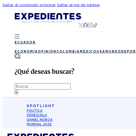
Saltar al contenido principal
Saltar al pie de página
agosto 8, 2026
|
Actualizado
01:56:44
ECT
ECUADOR
ECONOMÍA
OPINIÓN
COLOMBIA
MÉXICO
USA
MUNDO
DEPOR
¿Qué deseas buscar?
Buscar
×
SPOTLIGHT
POLÍTICA
VENEZUELA
DANIEL NOBOA
MUNDIAL 2026