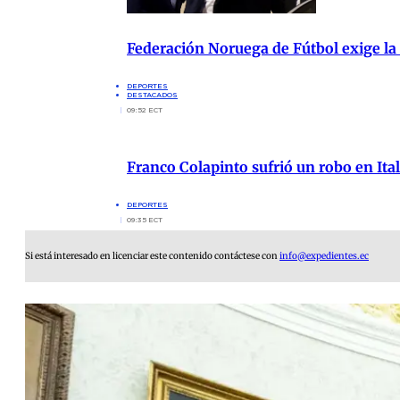
Federación Noruega de Fútbol exige la
DEPORTES
DESTACADOS
09:52 ECT
Franco Colapinto sufrió un robo en Ita
DEPORTES
09:35 ECT
Si está interesado en licenciar este contenido contáctese con
info@expedientes.ec