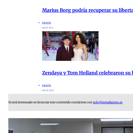
Marius Borg podría recuperar su liberta
GENTE
09:13 ECT
Zendaya y Tom Holland celebraron su b
GENTE
09:07 ECT
Si está interesado en licenciar este contenido contáctese con
info@expedientes.ec