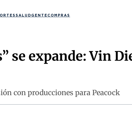
ORTES
SALUD
GENTE
COMPRAS
” se expande: Vin Di
visión con producciones para Peacock