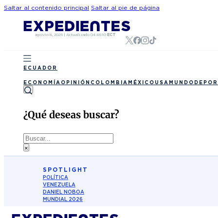
Saltar al contenido principal
Saltar al pie de página
agosto 8, 2026
|
Actualizado
04:46:10
ECT
ECUADOR
ECONOMÍA
OPINIÓN
COLOMBIA
MÉXICO
USA
MUNDO
DEPOR
¿Qué deseas buscar?
Buscar
×
SPOTLIGHT
POLÍTICA
VENEZUELA
DANIEL NOBOA
MUNDIAL 2026