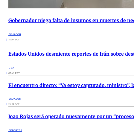
Gobernador niega falta de insumos en muertes de ne
ECUADOR
11:07 ECT
Estados Unidos desmiente reportes de Irán sobre des
USA
09:41 ECT
El encuentro directo: “Ya estoy capturado, ministro”, l
ECUADOR
21:21 ECT
Joao Rojas será operado nuevamente por un “proceso 
DEPORTES