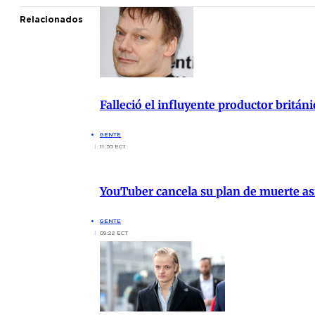
Relacionados
Falleció el influyente productor britán
GENTE
11:55 ECT
YouTuber cancela su plan de muerte asi
GENTE
09:22 ECT