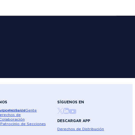
NOS
SÍGUENOS EN
 Licencias de
eportes
Salud
Gente
erechos de
Colaboración
DESCARGAR APP
a
Patrocinio de Secciones
Derechos de Distribución