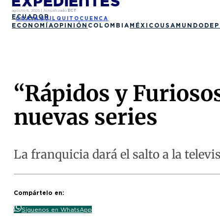
agosto 8, 2026
|
Actualizado
ECT
ECUADOR
GUAYAQUIL
QUITO
CUENCA
ECONOMÍA
OPINIÓN
COLOMBIA
MÉXICO
USA
MUNDO
DEP
“Rápidos y Furiosos
nuevas series
La franquicia dará el salto a la tele
Compártelo en:
Síguenos en WhatsApp