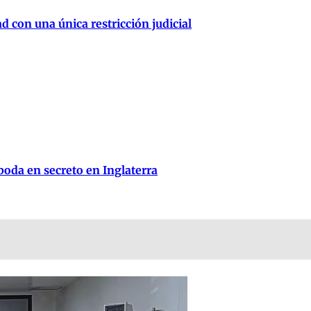
d con una única restricción judicial
oda en secreto en Inglaterra