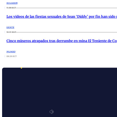
ECUADOR
11:38 ECT
Los videos de las fiestas sexuales de Sean ‘Diddy’ por fin han sido
GENTE
13:17 ECT
Cinco mineros atrapados tras derrumbe en mina El Teniente de Co
MUNDO
09:29 ECT