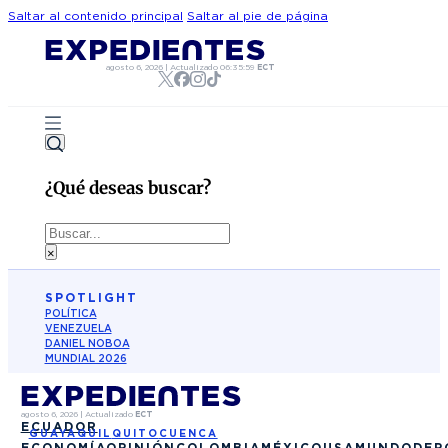
Saltar al contenido principal
Saltar al pie de página
agosto 6, 2026
|
Actualizado
06:35:59
ECT
¿Qué deseas buscar?
Buscar
×
SPOTLIGHT
POLÍTICA
VENEZUELA
DANIEL NOBOA
MUNDIAL 2026
agosto 6, 2026
|
Actualizado
ECT
ECUADOR
GUAYAQUIL
QUITO
CUENCA
ECONOMÍA
OPINIÓN
COLOMBIA
MÉXICO
USA
MUNDO
DEP