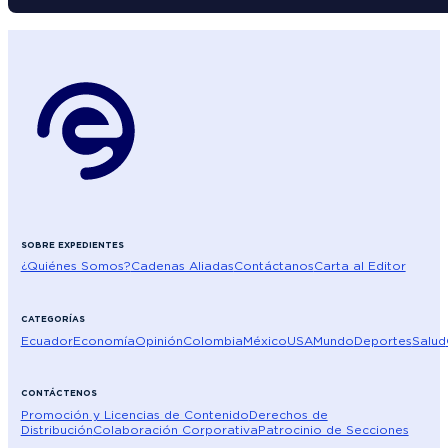
SOBRE EXPEDIENTES
¿Quiénes Somos?
Cadenas Aliadas
Contáctanos
Carta al Editor
CATEGORÍAS
Ecuador
Economía
Opinión
Colombia
México
USA
Mundo
Deportes
Salud
CONTÁCTENOS
Promoción y Licencias de Contenido
Derechos de
Distribución
Colaboración Corporativa
Patrocinio de Secciones