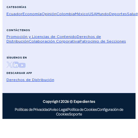
CATEGORÍAS
Ecuador
Economía
Opinión
Colombia
México
USA
Mundo
Deportes
Salud
CONTÁCTENOS
Promoción y Licencias de Contenido
Derechos de
Distribución
Colaboración Corporativa
Patrocinio de Secciones
SÍGUENOS EN
DESCARGAR APP
Derechos de Distribución
Copyright 2026 © Expedientes
Políticas de Privacidad
Aviso Legal
Política de Cookies
Configuración de
Cookies
Soporte