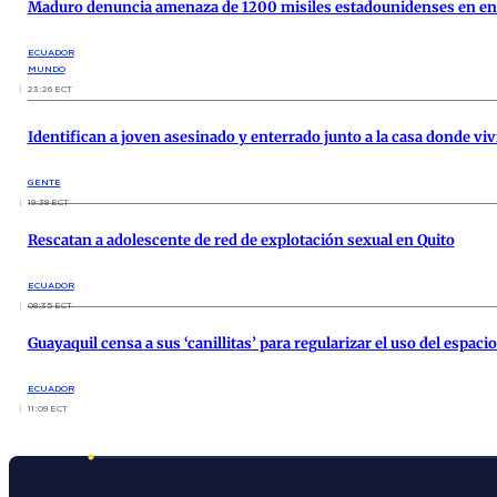
Maduro denuncia amenaza de 1200 misiles estadounidenses en ent
ECUADOR
MUNDO
23:26 ECT
Identifican a joven asesinado y enterrado junto a la casa donde viv
GENTE
19:38 ECT
Rescatan a adolescente de red de explotación sexual en Quito
ECUADOR
08:35 ECT
Guayaquil censa a sus ‘canillitas’ para regularizar el uso del espaci
ECUADOR
11:09 ECT