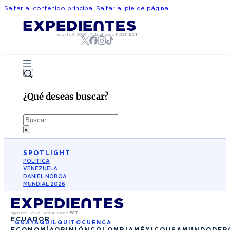
Saltar al contenido principal
Saltar al pie de página
agosto 9, 2026
|
Actualizado
11:22:11
ECT
¿Qué deseas buscar?
Buscar
×
SPOTLIGHT
POLÍTICA
VENEZUELA
DANIEL NOBOA
MUNDIAL 2026
agosto 9, 2026
|
Actualizado
ECT
ECUADOR
GUAYAQUIL
QUITO
CUENCA
ECONOMÍA
OPINIÓN
COLOMBIA
MÉXICO
USA
MUNDO
DEP