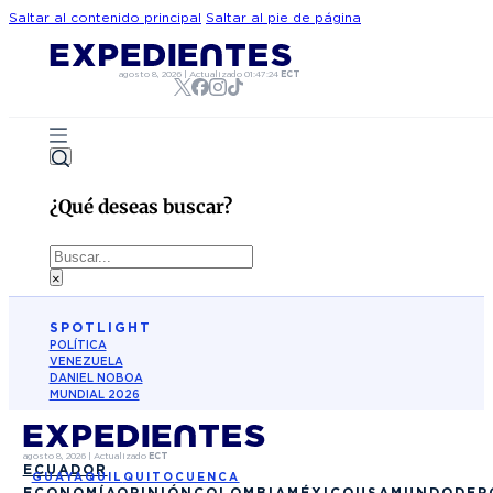
Saltar al contenido principal
Saltar al pie de página
agosto 8, 2026
|
Actualizado
01:47:24
ECT
¿Qué deseas buscar?
Buscar
×
SPOTLIGHT
POLÍTICA
VENEZUELA
DANIEL NOBOA
MUNDIAL 2026
agosto 8, 2026
|
Actualizado
ECT
ECUADOR
GUAYAQUIL
QUITO
CUENCA
ECONOMÍA
OPINIÓN
COLOMBIA
MÉXICO
USA
MUNDO
DEP