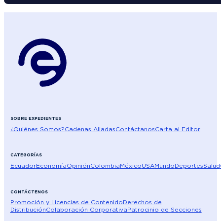
SOBRE EXPEDIENTES
¿Quiénes Somos?
Cadenas Aliadas
Contáctanos
Carta al Editor
CATEGORÍAS
Ecuador
Economía
Opinión
Colombia
México
USA
Mundo
Deportes
Salud
CONTÁCTENOS
Promoción y Licencias de Contenido
Derechos de
Distribución
Colaboración Corporativa
Patrocinio de Secciones