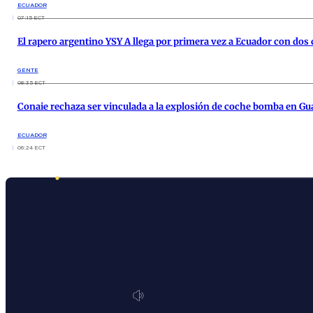
ECUADOR
07:15 ECT
El rapero argentino YSY A llega por primera vez a Ecuador con dos
GENTE
08:35 ECT
Conaie rechaza ser vinculada a la explosión de coche bomba en Gu
ECUADOR
06:24 ECT