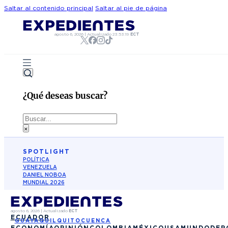
Saltar al contenido principal
Saltar al pie de página
agosto 6, 2026
|
Actualizado
23:53:19
ECT
¿Qué deseas buscar?
Buscar
×
SPOTLIGHT
POLÍTICA
VENEZUELA
DANIEL NOBOA
MUNDIAL 2026
agosto 6, 2026
|
Actualizado
ECT
ECUADOR
GUAYAQUIL
QUITO
CUENCA
ECONOMÍA
OPINIÓN
COLOMBIA
MÉXICO
USA
MUNDO
DEP