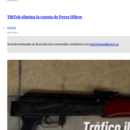
09:54 ECT
TikTok elimina la cuenta de Perez Hilton
GENTE
09:10 ECT
Si está interesado en licenciar este contenido contáctese con
info@expedientes.ec