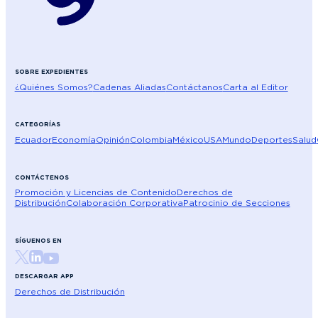
SOBRE EXPEDIENTES
¿Quiénes Somos?
Cadenas Aliadas
Contáctanos
Carta al Editor
CATEGORÍAS
Ecuador
Economía
Opinión
Colombia
México
USA
Mundo
Deportes
Salud
CONTÁCTENOS
Promoción y Licencias de Contenido
Derechos de
Distribución
Colaboración Corporativa
Patrocinio de Secciones
SÍGUENOS EN
DESCARGAR APP
Derechos de Distribución