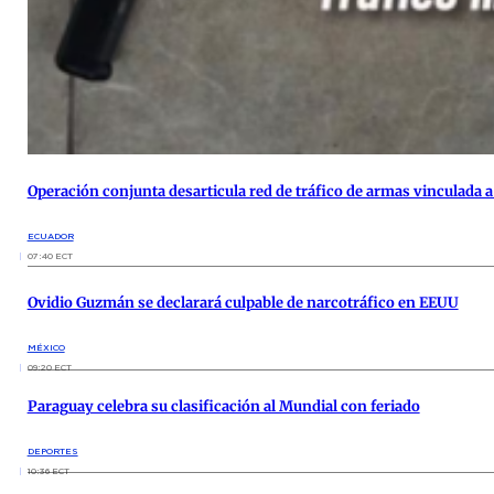
Operación conjunta desarticula red de tráfico de armas vinculada 
ECUADOR
07:40 ECT
Ovidio Guzmán se declarará culpable de narcotráfico en EEUU
MÉXICO
09:20 ECT
Paraguay celebra su clasificación al Mundial con feriado
DEPORTES
10:36 ECT