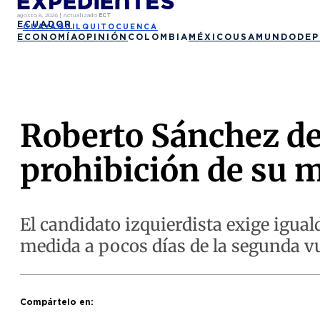
agosto 8, 2026
|
Actualizado
ECT
ECUADOR
GUAYAQUIL
QUITO
CUENCA
ECONOMÍA
OPINIÓN
COLOMBIA
MÉXICO
USA
MUNDO
DEP
Roberto Sánchez de
prohibición de su m
El candidato izquierdista exige igual
medida a pocos días de la segunda vu
Compártelo en: