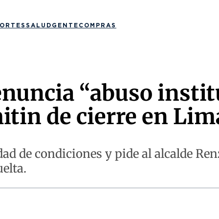
ORTES
SALUD
GENTE
COMPRAS
nuncia “abuso instit
itin de cierre en Lim
dad de condiciones y pide al alcalde Ren
elta.