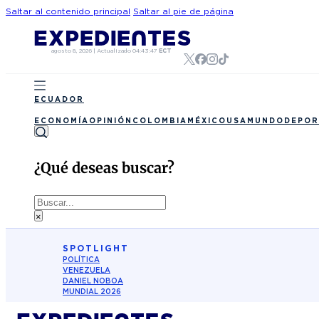
Saltar al contenido principal
Saltar al pie de página
agosto 8, 2026
|
Actualizado
04:43:47
ECT
ECUADOR
ECONOMÍA
OPINIÓN
COLOMBIA
MÉXICO
USA
MUNDO
DEPOR
¿Qué deseas buscar?
Buscar
×
SPOTLIGHT
POLÍTICA
VENEZUELA
DANIEL NOBOA
MUNDIAL 2026