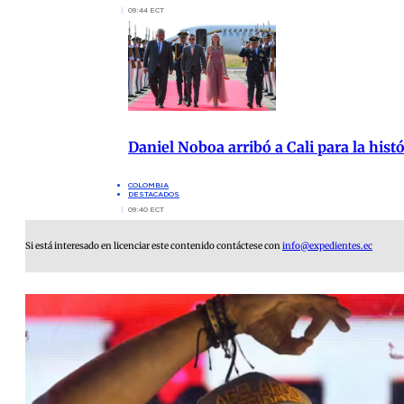
09:44 ECT
Daniel Noboa arribó a Cali para la hist
COLOMBIA
DESTACADOS
09:40 ECT
Si está interesado en licenciar este contenido contáctese con
info@expedientes.ec