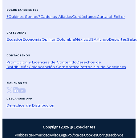
SOBRE EXPEDIENTES
¿Quiénes Somos?
Cadenas Aliadas
Contáctanos
Carta al Editor
CATEGORÍAS
Ecuador
Economía
Opinión
Colombia
México
USA
Mundo
Deportes
Salud
CONTÁCTENOS
Promoción y Licencias de Contenido
Derechos de
Distribución
Colaboración Corporativa
Patrocinio de Secciones
SÍGUENOS EN
DESCARGAR APP
Derechos de Distribución
Copyright 2026 © Expedientes
Políticas de Privacidad
Aviso Legal
Política de Cookies
Configuración de