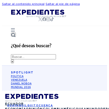
Saltar al contenido principal
Saltar al pie de página
agosto 7, 2026
|
Actualizado
18:34:28
ECT
¿Qué deseas buscar?
Buscar
×
SPOTLIGHT
POLÍTICA
VENEZUELA
DANIEL NOBOA
MUNDIAL 2026
agosto 7, 2026
|
Actualizado
ECT
ECUADOR
GUAYAQUIL
QUITO
CUENCA
ECONOMÍA
OPINIÓN
COLOMBIA
MÉXICO
USA
MUNDO
DEP