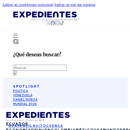
Saltar al contenido principal
Saltar al pie de página
agosto 9, 2026
|
Actualizado
08:50:00
ECT
¿Qué deseas buscar?
Buscar
×
SPOTLIGHT
POLÍTICA
VENEZUELA
DANIEL NOBOA
MUNDIAL 2026
agosto 9, 2026
|
Actualizado
ECT
ECUADOR
GUAYAQUIL
QUITO
CUENCA
ECONOMÍA
OPINIÓN
COLOMBIA
MÉXICO
USA
MUNDO
DEP