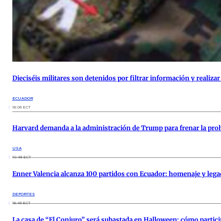
Dieciséis militares son detenidos por filtrar información y realizar
ECUADOR
18:06 ECT
Harvard demanda a la administración de Trump para frenar la prohi
USA
10:48 ECT
Enner Valencia alcanza 100 partidos con Ecuador: homenaje y leg
DEPORTES
18:49 ECT
La casa de “El Conjuro” será subastada en Halloween: cómo particip