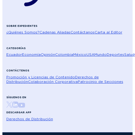
SOBRE EXPEDIENTES
¿Quiénes Somos?
Cadenas Aliadas
Contáctanos
Carta al Editor
CATEGORÍAS
Ecuador
Economía
Opinión
Colombia
México
USA
Mundo
Deportes
Salud
CONTÁCTENOS
Promoción y Licencias de Contenido
Derechos de
Distribución
Colaboración Corporativa
Patrocinio de Secciones
SÍGUENOS EN
DESCARGAR APP
Derechos de Distribución