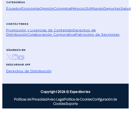
CATEGORÍAS
Ecuador
Economía
Opinión
Colombia
México
USA
Mundo
Deportes
Salud
CONTÁCTENOS
Promoción y Licencias de Contenido
Derechos de
Distribución
Colaboración Corporativa
Patrocinio de Secciones
SÍGUENOS EN
DESCARGAR APP
Derechos de Distribución
Copyright 2026 © Expedientes
Políticas de Privacidad
Aviso Legal
Política de Cookies
Configuración de
Cookies
Soporte