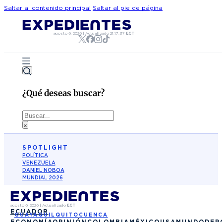
Saltar al contenido principal
Saltar al pie de página
agosto 6, 2026
|
Actualizado
21:17:37
ECT
¿Qué deseas buscar?
Buscar
×
SPOTLIGHT
POLÍTICA
VENEZUELA
DANIEL NOBOA
MUNDIAL 2026
agosto 6, 2026
|
Actualizado
ECT
ECUADOR
GUAYAQUIL
QUITO
CUENCA
ECONOMÍA
OPINIÓN
COLOMBIA
MÉXICO
USA
MUNDO
DEP