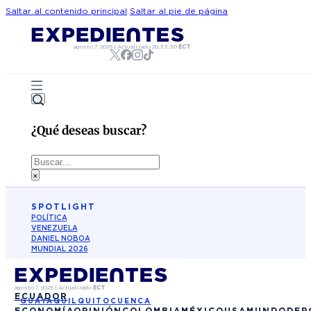
Saltar al contenido principal
Saltar al pie de página
agosto 7, 2026
|
Actualizado
20:33:30
ECT
¿Qué deseas buscar?
Buscar
×
SPOTLIGHT
POLÍTICA
VENEZUELA
DANIEL NOBOA
MUNDIAL 2026
agosto 7, 2026
|
Actualizado
ECT
ECUADOR
GUAYAQUIL
QUITO
CUENCA
ECONOMÍA
OPINIÓN
COLOMBIA
MÉXICO
USA
MUNDO
DEP