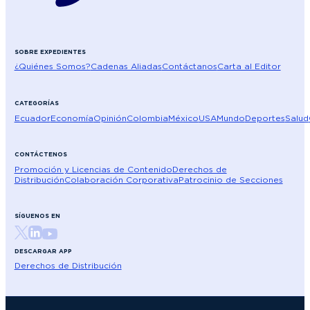
SOBRE EXPEDIENTES
¿Quiénes Somos?
Cadenas Aliadas
Contáctanos
Carta al Editor
CATEGORÍAS
Ecuador
Economía
Opinión
Colombia
México
USA
Mundo
Deportes
Salud
CONTÁCTENOS
Promoción y Licencias de Contenido
Derechos de
Distribución
Colaboración Corporativa
Patrocinio de Secciones
SÍGUENOS EN
DESCARGAR APP
Derechos de Distribución