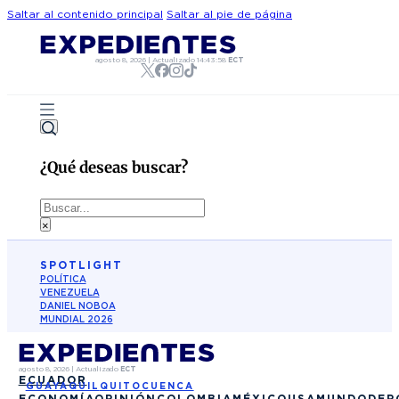
Saltar al contenido principal
Saltar al pie de página
agosto 8, 2026
|
Actualizado
14:43:58
ECT
¿Qué deseas buscar?
Buscar
×
SPOTLIGHT
POLÍTICA
VENEZUELA
DANIEL NOBOA
MUNDIAL 2026
agosto 8, 2026
|
Actualizado
ECT
ECUADOR
GUAYAQUIL
QUITO
CUENCA
ECONOMÍA
OPINIÓN
COLOMBIA
MÉXICO
USA
MUNDO
DEP