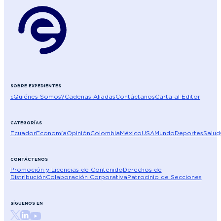
SOBRE EXPEDIENTES
¿Quiénes Somos?
Cadenas Aliadas
Contáctanos
Carta al Editor
CATEGORÍAS
Ecuador
Economía
Opinión
Colombia
México
USA
Mundo
Deportes
Salud
CONTÁCTENOS
Promoción y Licencias de Contenido
Derechos de
Distribución
Colaboración Corporativa
Patrocinio de Secciones
SÍGUENOS EN