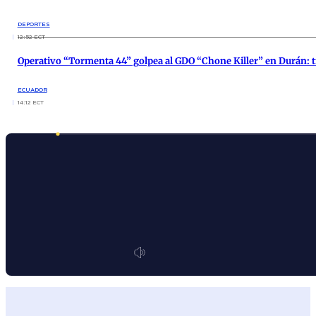
DEPORTES
12:52 ECT
Operativo “Tormenta 44” golpea al GDO “Chone Killer” en Durán: 
ECUADOR
14:12 ECT