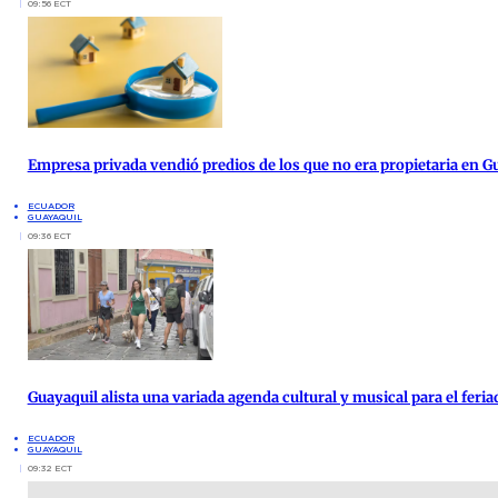
09:56 ECT
Empresa privada vendió predios de los que no era propietaria en G
ECUADOR
GUAYAQUIL
09:36 ECT
Guayaquil alista una variada agenda cultural y musical para el feria
ECUADOR
GUAYAQUIL
09:32 ECT