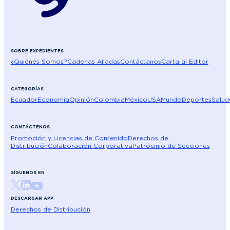
SOBRE EXPEDIENTES
¿Quiénes Somos?
Cadenas Aliadas
Contáctanos
Carta al Editor
CATEGORÍAS
Ecuador
Economía
Opinión
Colombia
México
USA
Mundo
Deportes
Salud
CONTÁCTENOS
Promoción y Licencias de Contenido
Derechos de
Distribución
Colaboración Corporativa
Patrocinio de Secciones
SÍGUENOS EN
DESCARGAR APP
Derechos de Distribución