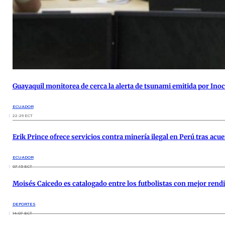
Guayaquil monitorea de cerca la alerta de tsunami emitida por Inoca
ECUADOR
22:29 ECT
Erik Prince ofrece servicios contra minería ilegal en Perú tras acu
ECUADOR
07:15 ECT
Moisés Caicedo es catalogado entre los futbolistas con mejor ren
DEPORTES
14:07 ECT