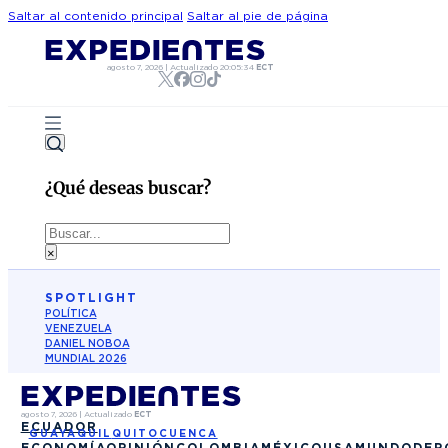
Saltar al contenido principal
Saltar al pie de página
agosto 7, 2026
|
Actualizado
20:05:34
ECT
¿Qué deseas buscar?
Buscar
×
SPOTLIGHT
POLÍTICA
VENEZUELA
DANIEL NOBOA
MUNDIAL 2026
agosto 7, 2026
|
Actualizado
ECT
ECUADOR
GUAYAQUIL
QUITO
CUENCA
ECONOMÍA
OPINIÓN
COLOMBIA
MÉXICO
USA
MUNDO
DEP