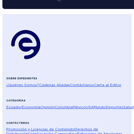
SOBRE EXPEDIENTES
¿Quiénes Somos?
Cadenas Aliadas
Contáctanos
Carta al Editor
CATEGORÍAS
Ecuador
Economía
Opinión
Colombia
México
USA
Mundo
Deportes
Salud
CONTÁCTENOS
Promoción y Licencias de Contenido
Derechos de
Distribución
Colaboración Corporativa
Patrocinio de Secciones