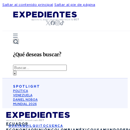
Saltar al contenido principal
Saltar al pie de página
agosto 6, 2026
|
Actualizado
10:23:52
ECT
¿Qué deseas buscar?
Buscar
×
SPOTLIGHT
POLÍTICA
VENEZUELA
DANIEL NOBOA
MUNDIAL 2026
agosto 6, 2026
|
Actualizado
ECT
ECUADOR
GUAYAQUIL
QUITO
CUENCA
ECONOMÍA
OPINIÓN
COLOMBIA
MÉXICO
USA
MUNDO
DEP