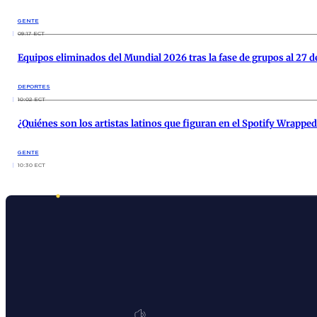
GENTE
09:17 ECT
Equipos eliminados del Mundial 2026 tras la fase de grupos al 27 d
DEPORTES
10:02 ECT
¿Quiénes son los artistas latinos que figuran en el Spotify Wrappe
GENTE
10:30 ECT