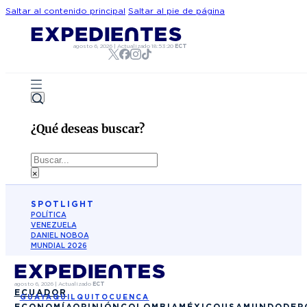
Saltar al contenido principal
Saltar al pie de página
agosto 6, 2026
|
Actualizado
18:53:20
ECT
¿Qué deseas buscar?
Buscar
×
SPOTLIGHT
POLÍTICA
VENEZUELA
DANIEL NOBOA
MUNDIAL 2026
agosto 6, 2026
|
Actualizado
ECT
ECUADOR
GUAYAQUIL
QUITO
CUENCA
ECONOMÍA
OPINIÓN
COLOMBIA
MÉXICO
USA
MUNDO
DEP