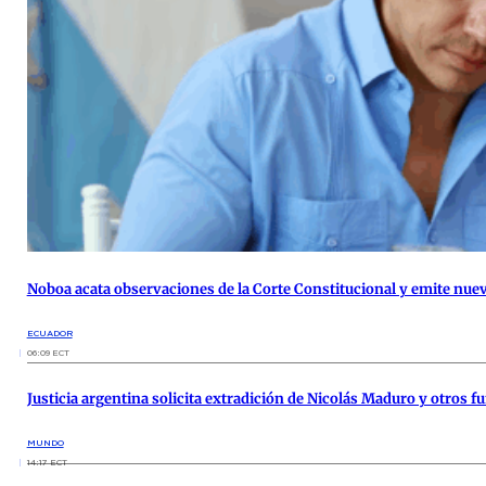
Noboa acata observaciones de la Corte Constitucional y emite nue
ECUADOR
06:09 ECT
Justicia argentina solicita extradición de Nicolás Maduro y otros 
MUNDO
14:17 ECT