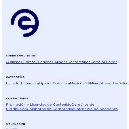
SOBRE EXPEDIENTES
¿Quiénes Somos?
Cadenas Aliadas
Contáctanos
Carta al Editor
CATEGORÍAS
Ecuador
Economía
Opinión
Colombia
México
USA
Mundo
Deportes
Salud
CONTÁCTENOS
Promoción y Licencias de Contenido
Derechos de
Distribución
Colaboración Corporativa
Patrocinio de Secciones
SÍGUENOS EN