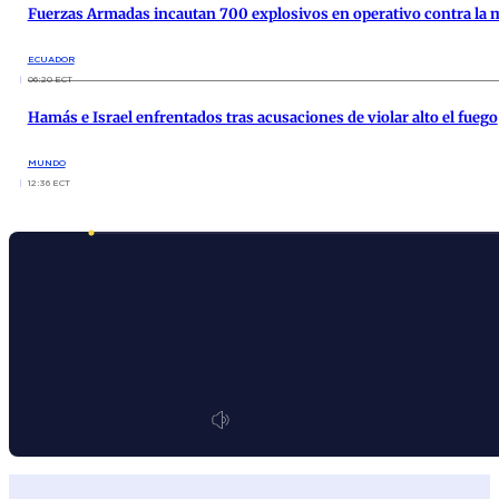
Fuerzas Armadas incautan 700 explosivos en operativo contra la m
ECUADOR
06:20 ECT
Hamás e Israel enfrentados tras acusaciones de violar alto el fuego
MUNDO
12:36 ECT