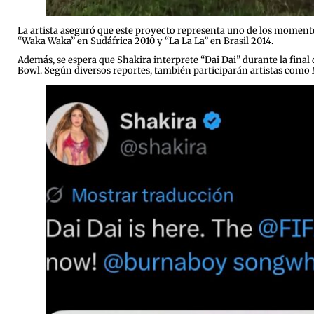
La artista aseguró que este proyecto representa uno de los momentos
“Waka Waka” en Sudáfrica 2010 y “La La La” en Brasil 2014.
Además, se espera que Shakira interprete “Dai Dai” durante la final
Bowl. Según diversos reportes, también participarán artistas com