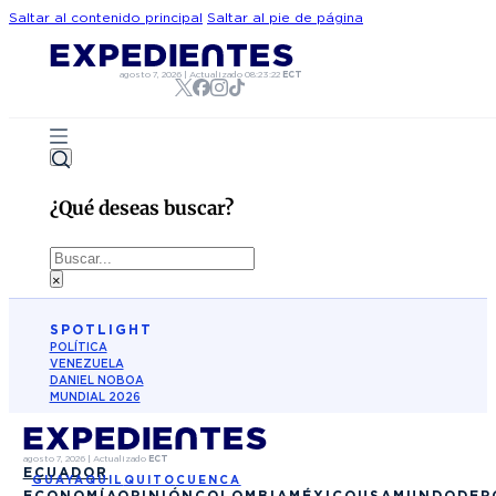
Saltar al contenido principal
Saltar al pie de página
agosto 7, 2026
|
Actualizado
08:23:22
ECT
¿Qué deseas buscar?
Buscar
×
SPOTLIGHT
POLÍTICA
VENEZUELA
DANIEL NOBOA
MUNDIAL 2026
agosto 7, 2026
|
Actualizado
ECT
ECUADOR
GUAYAQUIL
QUITO
CUENCA
ECONOMÍA
OPINIÓN
COLOMBIA
MÉXICO
USA
MUNDO
DEP