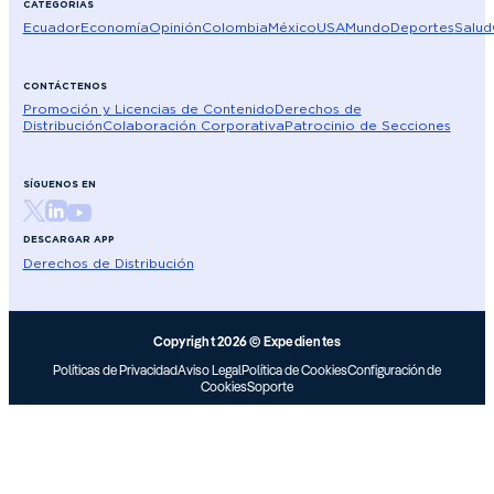
CATEGORÍAS
Ecuador
Economía
Opinión
Colombia
México
USA
Mundo
Deportes
Salud
CONTÁCTENOS
Promoción y Licencias de Contenido
Derechos de
Distribución
Colaboración Corporativa
Patrocinio de Secciones
SÍGUENOS EN
DESCARGAR APP
Derechos de Distribución
Copyright 2026 © Expedientes
Políticas de Privacidad
Aviso Legal
Política de Cookies
Configuración de
Cookies
Soporte