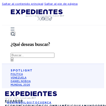
Saltar al contenido principal
Saltar al pie de página
agosto 7, 2026
|
Actualizado
15:20:07
ECT
¿Qué deseas buscar?
Buscar
×
SPOTLIGHT
POLÍTICA
VENEZUELA
DANIEL NOBOA
MUNDIAL 2026
agosto 7, 2026
|
Actualizado
ECT
ECUADOR
GUAYAQUIL
QUITO
CUENCA
ECONOMÍA
OPINIÓN
COLOMBIA
MÉXICO
USA
MUNDO
DEP