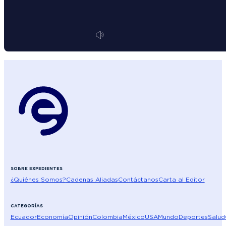
SOBRE EXPEDIENTES
¿Quiénes Somos?
Cadenas Aliadas
Contáctanos
Carta al Editor
CATEGORÍAS
Ecuador
Economía
Opinión
Colombia
México
USA
Mundo
Deportes
Salud