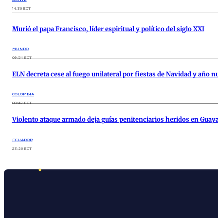
14:36 ECT
Murió el papa Francisco, líder espiritual y político del siglo XXI
MUNDO
09:54 ECT
ELN decreta cese al fuego unilateral por fiestas de Navidad y año 
COLOMBIA
08:42 ECT
Violento ataque armado deja guías penitenciarios heridos en Guaya
ECUADOR
23:26 ECT