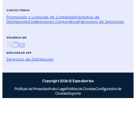
CONTÁCTENOS
Promoción y Licencias de Contenido
Derechos de
Distribución
Colaboración Corporativa
Patrocinio de Secciones
SÍGUENOS EN
DESCARGAR APP
Derechos de Distribución
Copyright 2026 © Expedientes
Políticas de Privacidad
Aviso Legal
Política de Cookies
Configuración de
Cookies
Soporte