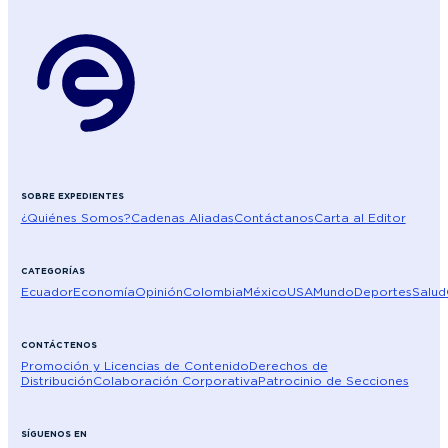
SOBRE EXPEDIENTES
¿Quiénes Somos?
Cadenas Aliadas
Contáctanos
Carta al Editor
CATEGORÍAS
Ecuador
Economía
Opinión
Colombia
México
USA
Mundo
Deportes
Salud
CONTÁCTENOS
Promoción y Licencias de Contenido
Derechos de
Distribución
Colaboración Corporativa
Patrocinio de Secciones
SÍGUENOS EN