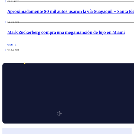
09:31 ECT
Aproximadamente 80 mil autos usaron la vía Guayaquil – Santa Ele
14:45 ECT
Mark Zuckerberg compra una megamansión de lujo en Miami
GENTE
12:24 ECT