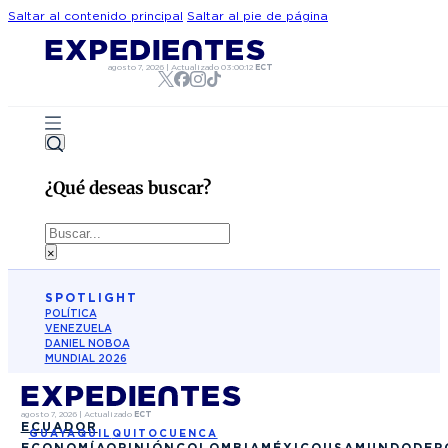
Saltar al contenido principal
Saltar al pie de página
agosto 7, 2026
|
Actualizado
03:00:12
ECT
¿Qué deseas buscar?
Buscar
×
SPOTLIGHT
POLÍTICA
VENEZUELA
DANIEL NOBOA
MUNDIAL 2026
agosto 7, 2026
|
Actualizado
ECT
ECUADOR
GUAYAQUIL
QUITO
CUENCA
ECONOMÍA
OPINIÓN
COLOMBIA
MÉXICO
USA
MUNDO
DEP