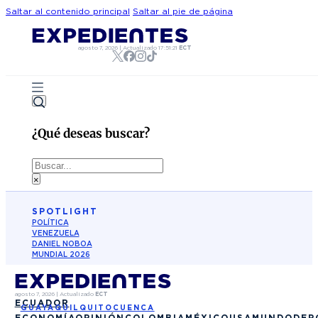
Saltar al contenido principal
Saltar al pie de página
agosto 7, 2026
|
Actualizado
17:51:21
ECT
¿Qué deseas buscar?
Buscar
×
SPOTLIGHT
POLÍTICA
VENEZUELA
DANIEL NOBOA
MUNDIAL 2026
agosto 7, 2026
|
Actualizado
ECT
ECUADOR
GUAYAQUIL
QUITO
CUENCA
ECONOMÍA
OPINIÓN
COLOMBIA
MÉXICO
USA
MUNDO
DEP