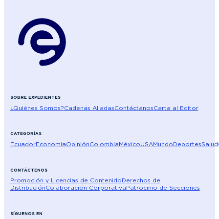
SOBRE EXPEDIENTES
¿Quiénes Somos?
Cadenas Aliadas
Contáctanos
Carta al Editor
CATEGORÍAS
Ecuador
Economía
Opinión
Colombia
México
USA
Mundo
Deportes
Salud
CONTÁCTENOS
Promoción y Licencias de Contenido
Derechos de
Distribución
Colaboración Corporativa
Patrocinio de Secciones
SÍGUENOS EN