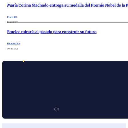
María Corina Machado entrega su medalla del Premio Nobel de la 
MUNDO
18:29 ECT
Emelec miraría al pasado para construir su futuro
DEPORTES
09:49 ECT