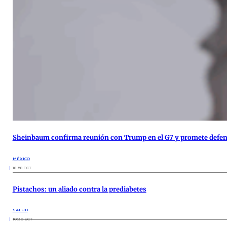
Sheinbaum confirma reunión con Trump en el G7 y promete defen
MÉXICO
18:58 ECT
Pistachos: un aliado contra la prediabetes
SALUD
10:30 ECT