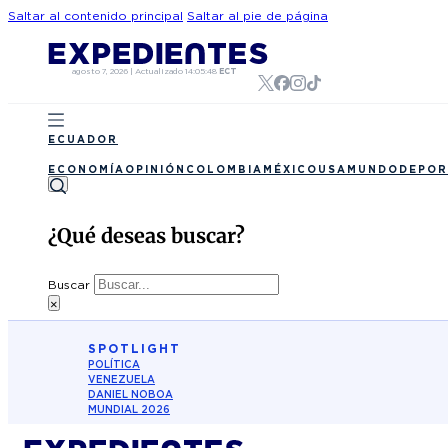
Saltar al contenido principal
Saltar al pie de página
agosto 7, 2026
|
Actualizado
14:05:48
ECT
ECUADOR
ECONOMÍA
OPINIÓN
COLOMBIA
MÉXICO
USA
MUNDO
DEPOR
¿Qué deseas buscar?
Buscar
×
SPOTLIGHT
POLÍTICA
VENEZUELA
DANIEL NOBOA
MUNDIAL 2026