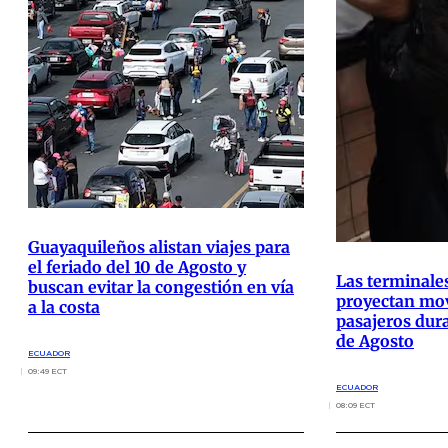
Guayaquileños alistan viajes para
el feriado del 10 de Agosto y
Las terminale
buscan evitar la congestión en vía
proyectan mov
a la costa
pasajeros dura
de Agosto
ECUADOR
09:49 ECT
ECUADOR
08:09 ECT