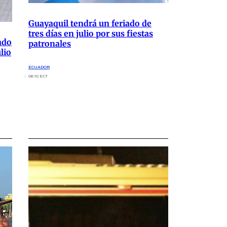
Guayaquil tendrá un feriado de
tres días en julio por sus fiestas
ado
patronales
lio
ECUADOR
08:10 ECT