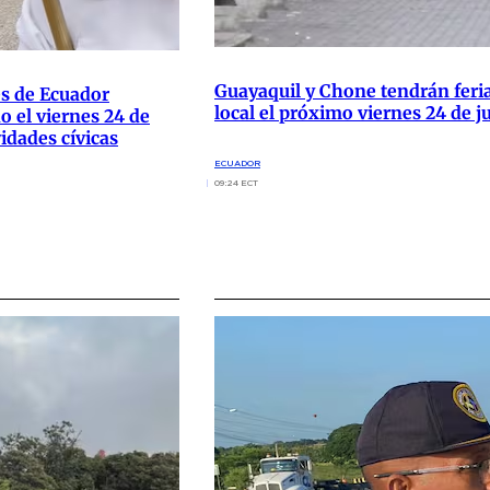
Guayaquil y Chone tendrán feri
s de Ecuador
local el próximo viernes 24 de ju
o el viernes 24 de
vidades cívicas
ECUADOR
09:24 ECT