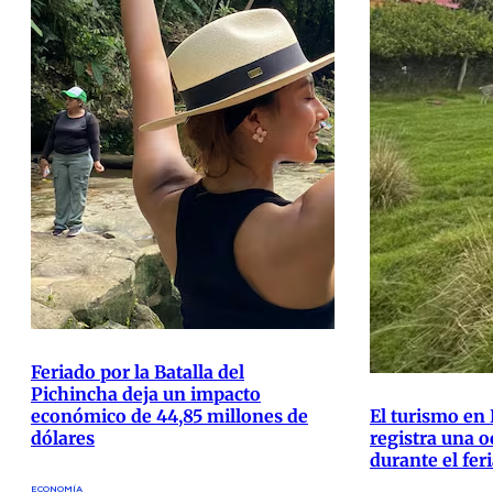
Feriado por la Batalla del
Pichincha deja un impacto
económico de 44,85 millones de
El turismo en
dólares
registra una 
durante el fer
ECONOMÍA