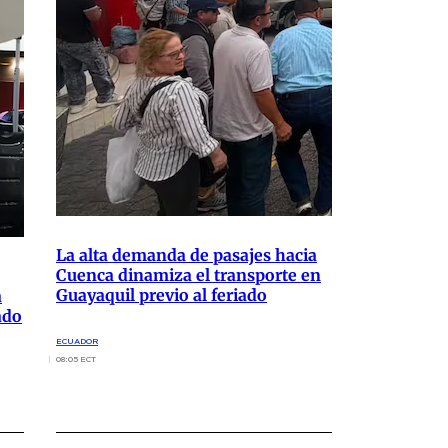
La alta demanda de pasajes hacia
Cuenca dinamiza el transporte en
Guayaquil previo al feriado
a
ado
ECUADOR
08:05 ECT