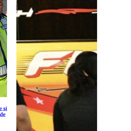
e si
 de