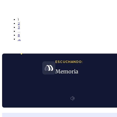
1
2
3
…
8
→
ESCUCHANDO:
Memoria