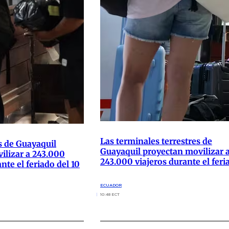
Las terminales terrestres de
s de Guayaquil
Guayaquil proyectan movilizar 
ilizar a 243.000
243.000 viajeros durante el feri
nte el feriado del 10
ECUADOR
10:48 ECT