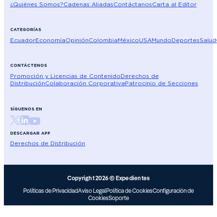
¿Quiénes Somos?
Cadenas Aliadas
Contáctanos
Carta al Editor
CATEGORÍAS
Ecuador
Economía
Opinión
Colombia
México
USA
Mundo
Deportes
Salud
CONTÁCTENOS
Promoción y Licencias de Contenido
Derechos de
Distribución
Colaboración Corporativa
Patrocinio de Secciones
SÍGUENOS EN
DESCARGAR APP
Derechos de Distribución
Copyright 2026 © Expedientes
Políticas de Privacidad
Aviso Legal
Política de Cookies
Configuración de
Cookies
Soporte