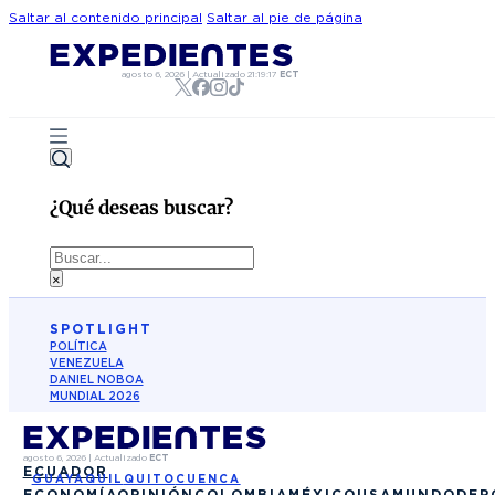
Saltar al contenido principal
Saltar al pie de página
agosto 6, 2026
|
Actualizado
21:19:17
ECT
¿Qué deseas buscar?
Buscar
×
SPOTLIGHT
POLÍTICA
VENEZUELA
DANIEL NOBOA
MUNDIAL 2026
agosto 6, 2026
|
Actualizado
ECT
ECUADOR
GUAYAQUIL
QUITO
CUENCA
ECONOMÍA
OPINIÓN
COLOMBIA
MÉXICO
USA
MUNDO
DEP