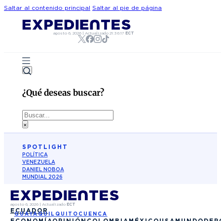
Saltar al contenido principal
Saltar al pie de página
agosto 6, 2026
|
Actualizado
21:36:17
ECT
¿Qué deseas buscar?
Buscar
×
SPOTLIGHT
POLÍTICA
VENEZUELA
DANIEL NOBOA
MUNDIAL 2026
agosto 6, 2026
|
Actualizado
ECT
ECUADOR
GUAYAQUIL
QUITO
CUENCA
ECONOMÍA
OPINIÓN
COLOMBIA
MÉXICO
USA
MUNDO
DEP