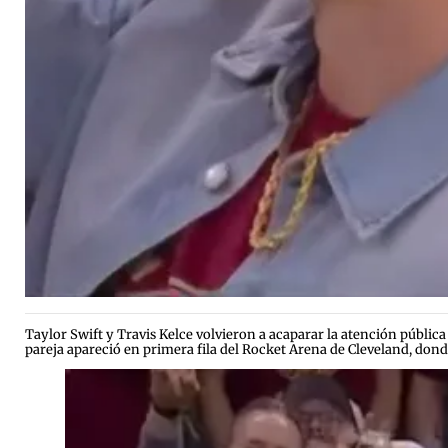
Taylor Swift y Travis Kelce volvieron a acaparar la atención pública 
pareja apareció en primera fila del Rocket Arena de Cleveland, dond