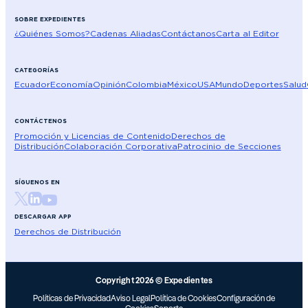
SOBRE EXPEDIENTES
¿Quiénes Somos?
Cadenas Aliadas
Contáctanos
Carta al Editor
CATEGORÍAS
Ecuador
Economía
Opinión
Colombia
México
USA
Mundo
Deportes
Salud
CONTÁCTENOS
Promoción y Licencias de Contenido
Derechos de
Distribución
Colaboración Corporativa
Patrocinio de Secciones
SÍGUENOS EN
DESCARGAR APP
Derechos de Distribución
Copyright 2026 © Expedientes
Políticas de Privacidad
Aviso Legal
Política de Cookies
Configuración de