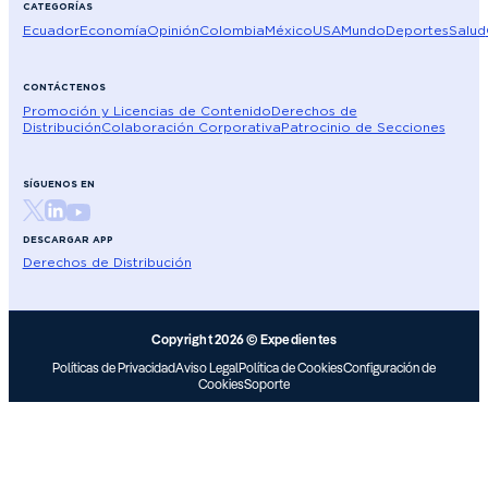
CATEGORÍAS
Ecuador
Economía
Opinión
Colombia
México
USA
Mundo
Deportes
Salud
CONTÁCTENOS
Promoción y Licencias de Contenido
Derechos de
Distribución
Colaboración Corporativa
Patrocinio de Secciones
SÍGUENOS EN
DESCARGAR APP
Derechos de Distribución
Copyright 2026 © Expedientes
Políticas de Privacidad
Aviso Legal
Política de Cookies
Configuración de
Cookies
Soporte