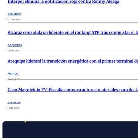
Interpol elimina la notificación roja contra Ronny Aleaga
ECUADOR
07:30 ECT
Alcaraz consolida su liderato en el ranking ATP tras conquistar el tí
DEPORTES
13:08 ECT
Arequipa liderará la transición energética con el primer terminal 
MUNDO
06:26 ECT
Caso Magnicidio FV: Fiscalía convoca autores materiales para decla
ECUADOR
10:17 ECT