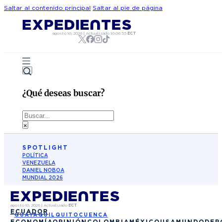
Saltar al contenido principal
Saltar al pie de página
agosto 10, 2026
|
Actualizado
10:06:55
ECT
¿Qué deseas buscar?
Buscar
×
SPOTLIGHT
POLÍTICA
VENEZUELA
DANIEL NOBOA
MUNDIAL 2026
agosto 10, 2026
|
Actualizado
ECT
ECUADOR
GUAYAQUIL
QUITO
CUENCA
ECONOMÍA
OPINIÓN
COLOMBIA
MÉXICO
USA
MUNDO
DEP